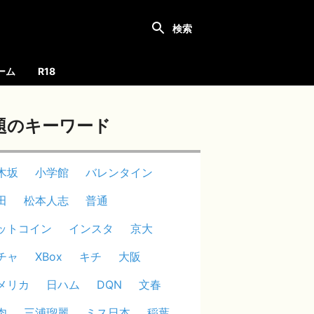
ーム
R18
題のキーワード
木坂
小学館
バレンタイン
田
松本人志
普通
ットコイン
インスタ
京大
チャ
XBox
キチ
大阪
メリカ
日ハム
DQN
文春
肉
三浦瑠麗
ミス日本
稲葉