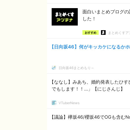
面白いまとめブログの
した！
まとめくすア
おすすめ
【日向坂46】何がキッカケになるかホン
日向坂46まとめもり～
【ななし】みあち、婚約発表したひす
でもします！！…」【にじさんじ】
VTuberNews
【議論】欅坂46/櫻坂46でOGも含むN