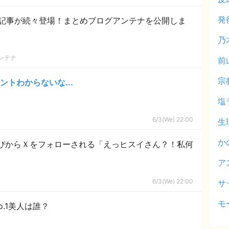
発
記事が続々登場！まとめブログアンテナを公開しま
乃
ンテナ
前
宗
トわからないな...
塩
6/3(We) 22:00
生
か
ぴからＸをフォローされる「えっヒスイさん？！私何
ア
6/3(We) 22:00
サ
モ
o.1美人は誰？