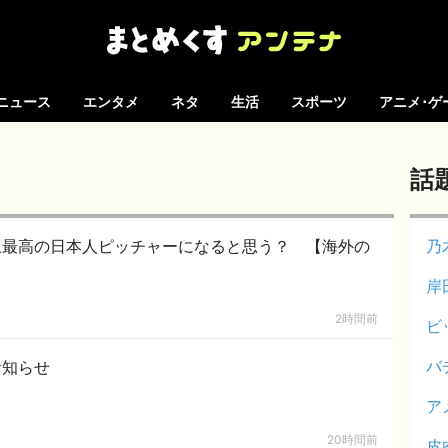
ニュース
エンタメ
ネタ
生活
スポーツ
アニメ･ゲ
話
上最高の日本人ピッチャーになると思う？ 【海外の
乃
岸
2時間前
ビ
バ
お知らせ
ア
20時間前
皮