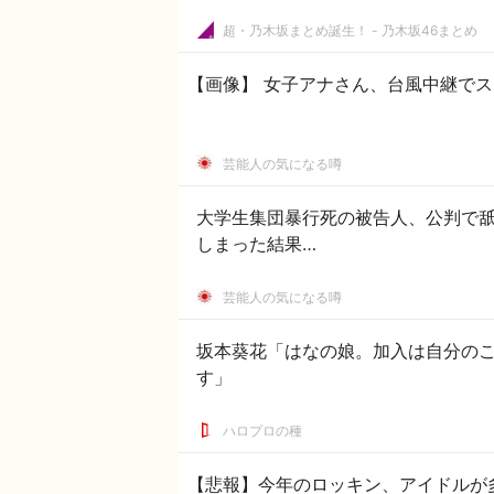
超・乃木坂まとめ誕生！ - 乃木坂46まとめ
【画像】 女子アナさん、台風中継で
芸能人の気になる噂
大学生集団暴行死の被告人、公判で
しまった結果…
芸能人の気になる噂
坂本葵花「はなの娘。加入は自分の
す」
ハロプロの種
【悲報】今年のロッキン、アイドルが