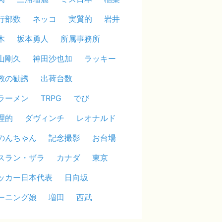
行部数
ネッコ
実質的
岩井
木
坂本勇人
所属事務所
山剛久
神田沙也加
ラッキー
教の勧誘
出荷台数
ラーメン
TRPG
でび
理的
ダヴィンチ
レオナルド
のんちゃん
記念撮影
お台場
スラン・ザラ
カナダ
東京
ッカー日本代表
日向坂
ーニング娘
増田
西武