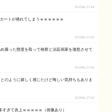
6/3(We) 21:44
スカートが捲れてしまうｗｗｗｗｗｗ
6/3(We) 21:40
舐め腐った態度を取って検察と法廷画家を激怒させて
6/3(We) 21:40
ことのように嬉しく感じたけど悔しい気持ちもありま
6/3(We) 21:30
多すぎて炎上ｗｗｗｗｗ（画像あり）