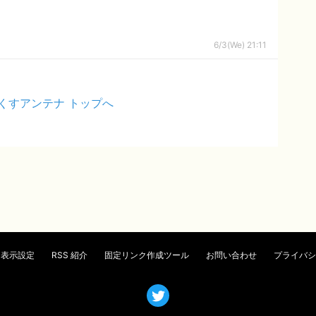
6/3(We) 21:11
くすアンテナ トップへ
表示設定
RSS 紹介
固定リンク作成ツール
お問い合わせ
プライバシ