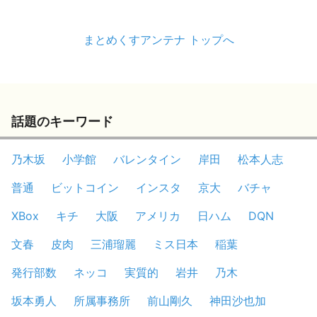
まとめくすアンテナ トップへ
話題のキーワード
乃木坂
小学館
バレンタイン
岸田
松本人志
普通
ビットコイン
インスタ
京大
バチャ
XBox
キチ
大阪
アメリカ
日ハム
DQN
文春
皮肉
三浦瑠麗
ミス日本
稲葉
発行部数
ネッコ
実質的
岩井
乃木
坂本勇人
所属事務所
前山剛久
神田沙也加