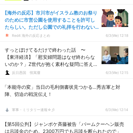
【海外の反応】市川市がイスラム教のお祭り
のために市営公園を使用することを許可し
たらしい。ただし公園での礼拝を行わない
条件で
Red4 海外の反応まとめ
6/3(We) 12:18
すっとぼけてるだけで終わった話 〜
【東洋経済】「慰安婦問題はなぜ終わらな
いのか？」Z世代が抱く素朴な疑問に答え
る。澤田克己×みたらし加奈対談(後編)
反日愚国 恨寓瘻
6/3(We) 12:15
「本能寺の変」当日の毛利側書状見つかる…秀吉軍と対
陣、切迫の戦況伝え！
軍事・ミリタリー速報☆彡
6/3(We) 12:14
【第5回公判】ジャンポケ斉藤被告「バームクーヘン販売
は示談金のため。2300万円でも示談を断られたので」