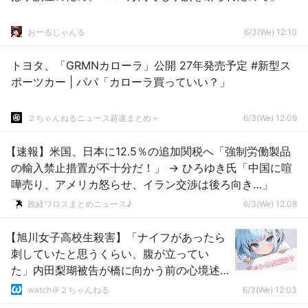
おーるじゃんる
6/3(We) 12:10
トヨタ、「GRMNカローラ」公開 27年発売予定 #新型ス
ポーツカー | パパ「カローラ買っていい？」
２ちゃんねるニュース超速まとめ＋
6/3(We) 12:09
【速報】米国、日本に12.5％の追加関税へ「強制労働製品
の輸入禁止措置が不十分だ！」 → ひろゆき氏「中国に喧
嘩売り、アメリカ怒らせ、イラン交渉は後ろ向き…」
政経ワロスまとめニュース♪
6/3(We) 12:08
【旭川女子高校生殺害】「ナイフがあったら
刺していたと思うくらい、腹が立ってい
た」内田梨瑚被告が橋に向かう前の心境述
べる
watch＠２ちゃんねる
6/3(We) 12:03