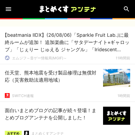
【beatmania IIDX】(26/08/06)「Sparkle Fruit Lab.｣に最
終ルームが追加！ 追加楽曲に「サタデーナイト⭐︎ギャロッ
プ」「じぇりー じゅえる ジャングル」「Iridescent
Memories」が登場！！
エムジフ～音ゲー情報局(MGIF)～
11時間前
任天堂、熊本地震を受け製品修理は無償対
応（災害救助法適用地域）
SWITCH速報
1時間前
面白いまとめブログの記事が続々登場！ま
とめブログアンテナを公開しました！
まとめくすアンテナ
おすすめ