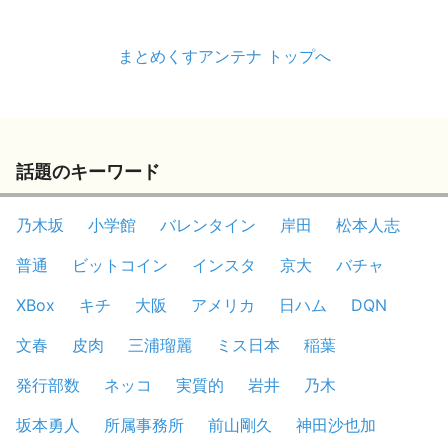
まとめくすアンテナ トップへ
話題のキーワード
乃木坂
小学館
バレンタイン
岸田
松本人志
普通
ビットコイン
インスタ
京大
バチャ
XBox
キチ
大阪
アメリカ
日ハム
DQN
文春
皮肉
三浦瑠麗
ミス日本
稲葉
発行部数
ネッコ
実質的
岩井
乃木
坂本勇人
所属事務所
前山剛久
神田沙也加