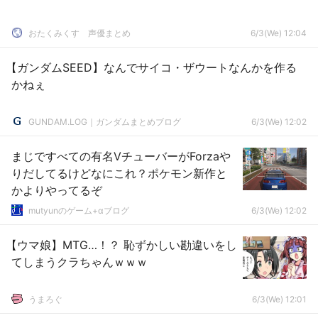
おたくみくす 声優まとめ
6/3(We) 12:04
【ガンダムSEED】なんでサイコ・ザウートなんかを作る
かねぇ
GUNDAM.LOG｜ガンダムまとめブログ
6/3(We) 12:02
まじですべての有名VチューバーがForzaや
りだしてるけどなにこれ？ポケモン新作と
かよりやってるぞ
mutyunのゲーム+αブログ
6/3(We) 12:02
【ウマ娘】MTG…！？ 恥ずかしい勘違いをし
てしまうクラちゃんｗｗｗ
うまろぐ
6/3(We) 12:01