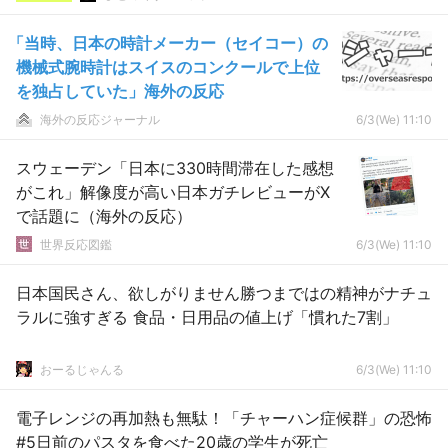
「当時、日本の時計メーカー（セイコー）の
機械式腕時計はスイスのコンクールで上位
を独占していた」海外の反応
海外の反応ジャーナル
6/3(We) 11:10
スウェーデン「日本に330時間滞在した感想
がこれ」解像度が高い日本ガチレビューがX
で話題に（海外の反応）
世界反応図鑑
6/3(We) 11:10
日本国民さん、欲しがりません勝つまではの精神がナチュ
ラルに強すぎる 食品・日用品の値上げ「慣れた7割」
おーるじゃんる
6/3(We) 11:10
電子レンジの再加熱も無駄！「チャーハン症候群」の恐怖
#5日前のパスタを食べた20歳の学生が死亡