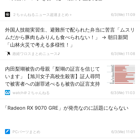
２ちゃんねるニュース超速まとめ＋
6/3(We) 11:09
外国人技能実習生、避難所で配られた弁当に苦言「ムスリ
ムだから豚肉もみりんも食べられない！」 → 朝日新聞
「山林火災で考える多様性！」
政経ワロスまとめニュース♪
6/3(We) 11:08
内田梨瑚被告の母親「梨瑚の証言を信じて
います」【旭川女子高校生殺害】証人尋問
で被害者への謝罪述べるも被告の証言支持
watch＠２ちゃんねる
6/3(We) 11:03
「Radeon RX 9070 GRE」が発売なのに話題にならない
PCパーツまとめ
6/3(We) 11:01