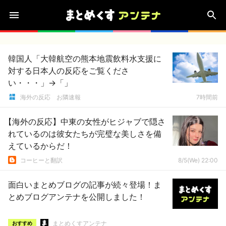
韓国人「大韓航空の熊本地震飲料水支援に
対する日本人の反応をご覧くださ
い・・・」→「」
海外の反応 お隣速報
7時間前
【海外の反応】中東の女性がヒジャブで隠さ
れているのは彼女たちが完璧な美しさを備
えているからだ！
コーヒーと翻訳
8/5(We) 22:00
面白いまとめブログの記事が続々登場！ま
とめブログアンテナを公開しました！
まとめくすアンテナ
おすすめ