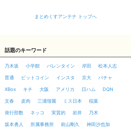
まとめくすアンテナ トップへ
話題のキーワード
乃木坂
小学館
バレンタイン
岸田
松本人志
普通
ビットコイン
インスタ
京大
バチャ
XBox
キチ
大阪
アメリカ
日ハム
DQN
文春
皮肉
三浦瑠麗
ミス日本
稲葉
発行部数
ネッコ
実質的
岩井
乃木
坂本勇人
所属事務所
前山剛久
神田沙也加