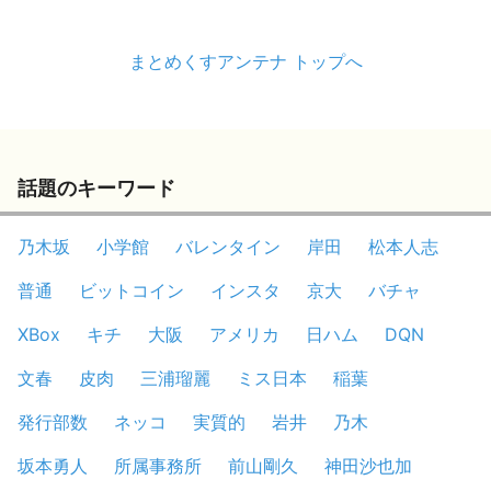
まとめくすアンテナ トップへ
話題のキーワード
乃木坂
小学館
バレンタイン
岸田
松本人志
普通
ビットコイン
インスタ
京大
バチャ
XBox
キチ
大阪
アメリカ
日ハム
DQN
文春
皮肉
三浦瑠麗
ミス日本
稲葉
発行部数
ネッコ
実質的
岩井
乃木
坂本勇人
所属事務所
前山剛久
神田沙也加