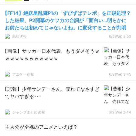
【FF14】絶妖星乱舞P1の「ずびずばテレポ」を正規処理？
した結果、P2開幕のケフカの台詞が「面白い…明らかに
お前たちは初めてじゃないよね」に変化することが判明
馬鳥速報
6/3(We) 3:50
【画像】サッカー日本代表、もうダメそうｗ
ｗｗｗｗｗｗｗｗｗｗｗ
アニゲー速報
6/3(We) 3:45
【悲報】少年サンデーさん、売れてなさすぎ
てヤバすぎる･･･
ジャンプまとめ速報
6/3(We) 3:44
主人公が全裸のアニメといえば？