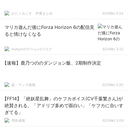
おたくみくす 声優まとめ
6/3(We) 3:34
マリカ遊んだ後にForza Horizon 6の配信見
ると情けなくなる
mutyunのゲーム+αブログ
6/3(We) 3:32
【速報】鹿乃つののダンジョン飯、2期制作決定
超・マンガ速報
6/3(We) 3:30
【FF14】「絶妖星乱舞」のケフカボイス(CV千葉繁さん)が
絶賛される。「アドリブ多めで面白い」「ケフカに合いす
ぎてる」
馬鳥速報
6/3(We) 3:09