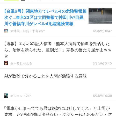
【台風6号】関東地方でレベル4の危険警報相
次ぐ…東京23区は大雨警報で神田川や目黒
川や善福寺川がレベル4氾濫危険警報
大地震・前兆・予言.com
6/3(We) 0:47
【速報】エホバの証人信者「熊本大病院で輸血を拒否した
ら、治療を断られた。差別だ！」宗教の当たり屋かよｗｗ
ｗ
おーるじゃんる
6/3(We) 0:40
AIが数秒で分かることを人間が勉強する意味
ガジェット2ch
6/3(We) 0:39
「電車が止まってても君は絶対に出社してくれ」と上司が
要求、だが宿泊費は出せない・タクシー代も出せない・防