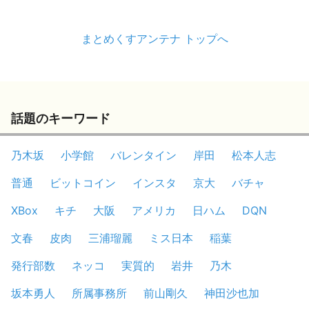
まとめくすアンテナ トップへ
話題のキーワード
乃木坂
小学館
バレンタイン
岸田
松本人志
普通
ビットコイン
インスタ
京大
バチャ
XBox
キチ
大阪
アメリカ
日ハム
DQN
文春
皮肉
三浦瑠麗
ミス日本
稲葉
発行部数
ネッコ
実質的
岩井
乃木
坂本勇人
所属事務所
前山剛久
神田沙也加