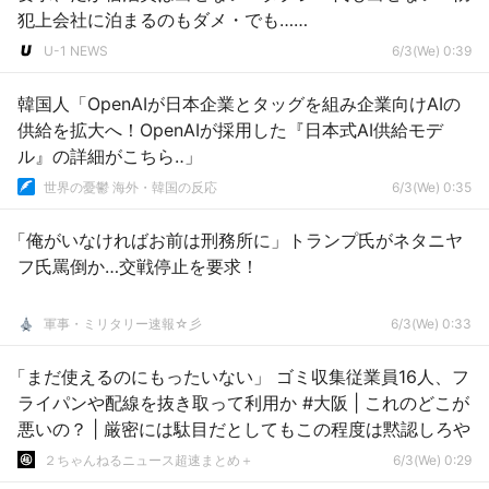
犯上会社に泊まるのもダメ・でも……
U-1 NEWS
6/3(We) 0:39
韓国人「OpenAIが日本企業とタッグを組み企業向けAIの
供給を拡大へ！OpenAIが採用した『日本式AI供給モデ
ル』の詳細がこちら‥」
世界の憂鬱 海外・韓国の反応
6/3(We) 0:35
「俺がいなければお前は刑務所に」トランプ氏がネタニヤ
フ氏罵倒か…交戦停止を要求！
軍事・ミリタリー速報☆彡
6/3(We) 0:33
「まだ使えるのにもったいない」 ゴミ収集従業員16人、フ
ライパンや配線を抜き取って利用か #大阪 | これのどこが
悪いの？ | 厳密には駄目だとしてもこの程度は黙認しろや
２ちゃんねるニュース超速まとめ＋
6/3(We) 0:29