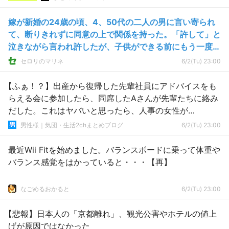
嫁が新婚の24歳の頃、4、50代の二人の男に言い寄られ
て、断りきれずに同意の上で関係を持った。「許して」と
泣きながら言われ許したが、子供ができる前にもう一度考
えてみようと思う。
セロリのマリネ
6/2(Tu) 23:00
【ふぁ！？】出産から復帰した先輩社員にアドバイスをも
らえる会に参加したら、同席したAさんが先輩たちに絡み
だした。これはヤバいと思ったら、人事の女性が
intervened.
男性様｜気団・生活2chまとめブログ
6/2(Tu) 23:00
最近Wii Fitを始めました。バランスボードに乗って体重や
バランス感覚をはかっていると・・・【再】
なごめるおかると
6/2(Tu) 23:00
【悲報】日本人の「京都離れ」、観光公害やホテルの値上
げが原因ではなかった