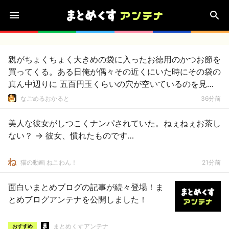
親がちょくちょく大きめの袋に入ったお徳用のかつお節を
買ってくる。ある日俺が偶々その近くにいた時にその袋の
真ん中辺りに 五百円玉くらいの穴が空いているのを見つ
けた。【再】
なごめるおかると
36分前
美人な彼女がしつこくナンパされていた。ねぇねぇお茶し
ない？ → 彼女、慣れたものです…
猫の動画 ねこわん！
21分前
面白いまとめブログの記事が続々登場！ま
とめブログアンテナを公開しました！
まとめくすアンテナ
おすすめ