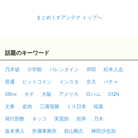
まとめくすアンテナ トップへ
話題のキーワード
乃木坂
小学館
バレンタイン
岸田
松本人志
普通
ビットコイン
インスタ
京大
バチャ
XBox
キチ
大阪
アメリカ
日ハム
DQN
文春
皮肉
三浦瑠麗
ミス日本
稲葉
発行部数
ネッコ
実質的
岩井
乃木
坂本勇人
所属事務所
前山剛久
神田沙也加