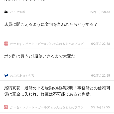
バイク速報
6/2(Tu) 23:00
店員に聞こえるように文句を言われたらどうする？
がーるずレポート - ガールズちゃんねるまとめブログ
6/2(Tu) 22:58
ポン酢は買うと1瓶使いきるまで大変だ
ねこのあまやどり
6/2(Tu) 22:55
尾碕真花 退所めぐる騒動の経緯説明「事務所との信頼関
係は完全に失われ、修復は不可能であると判断」
がーるずレポート - ガールズちゃんねるまとめブログ
6/2(Tu) 22:50