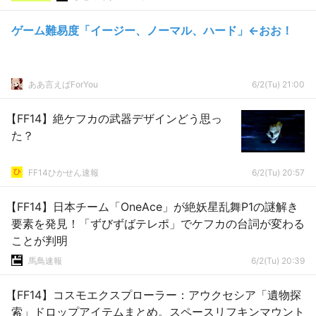
ゲーム難易度「イージー、ノーマル、ハード」←おお！
ああ言えばForYou
6/2(Tu) 21:00
【FF14】絶ケフカの武器デザインどう思っ
た？
FF14ひかせん速報
6/2(Tu) 20:57
【FF14】日本チーム「OneAce」が絶妖星乱舞P1の謎解き
要素を発見！「ずびずばテレポ」でケフカの台詞が変わる
ことが判明
馬鳥速報
6/2(Tu) 20:39
【FF14】コスモエクスプローラー：アウクセシア「遺物探
索」ドロップアイテムまとめ。スペースリフキンマウント