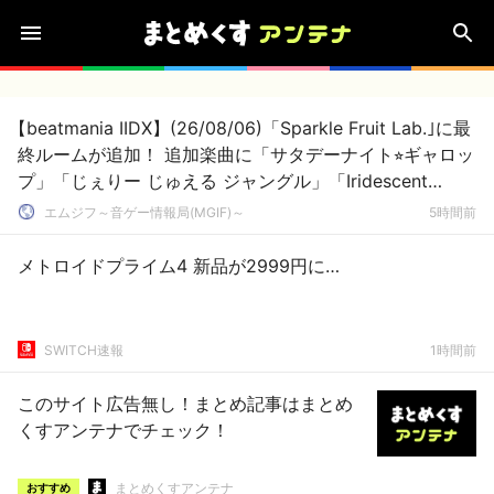
【beatmania IIDX】(26/08/06)「Sparkle Fruit Lab.｣に最
終ルームが追加！ 追加楽曲に「サタデーナイト⭐︎ギャロッ
プ」「じぇりー じゅえる ジャングル」「Iridescent
Memories」が登場！！
エムジフ～音ゲー情報局(MGIF)～
5時間前
メトロイドプライム4 新品が2999円に…
SWITCH速報
1時間前
このサイト広告無し！まとめ記事はまとめ
くすアンテナでチェック！
まとめくすアンテナ
おすすめ