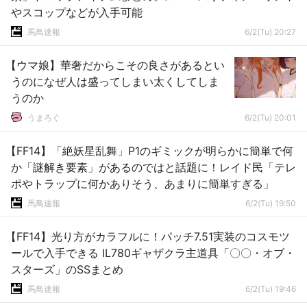
やスコップなどが入手可能
馬鳥速報
6/2(Tu) 20:27
【ウマ娘】華奢だからこその良さがあるとい
うのになぜ人は盛ってしまい太くしてしま
うのか
うまろぐ
6/2(Tu) 20:01
【FF14】「絶妖星乱舞」P1のギミックが明らかに簡単で何
か「謎解き要素」があるのではと話題に！レイド民「テレ
ポやトラップに何かありそう、あまりに簡単すぎる」
馬鳥速報
6/2(Tu) 19:50
【FF14】光り方がカラフルに！パッチ7.51実装のコスモツ
ールで入手できる IL780ギャザクラ主道具「〇〇・オブ・
スターズ」のSSまとめ
馬鳥速報
6/2(Tu) 19:46