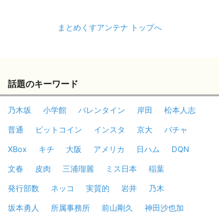
まとめくすアンテナ トップへ
話題のキーワード
乃木坂
小学館
バレンタイン
岸田
松本人志
普通
ビットコイン
インスタ
京大
バチャ
XBox
キチ
大阪
アメリカ
日ハム
DQN
文春
皮肉
三浦瑠麗
ミス日本
稲葉
発行部数
ネッコ
実質的
岩井
乃木
坂本勇人
所属事務所
前山剛久
神田沙也加