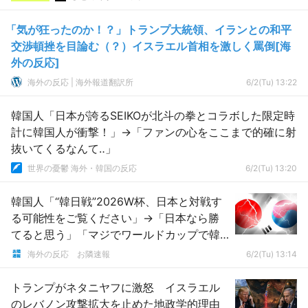
「気が狂ったのか！？」トランプ大統領、イランとの和平
交渉頓挫を目論む（？）イスラエル首相を激しく罵倒[海
外の反応]
海外の反応 | 海外報道翻訳所
6/2(Tu) 13:22
韓国人「日本が誇るSEIKOが北斗の拳とコラボした限定時
計に韓国人が衝撃！」→「ファンの心をここまで的確に射
抜いてくるなんて‥」
世界の憂鬱 海外・韓国の反応
6/2(Tu) 13:20
韓国人「“韓日戦”2026W杯、日本と対戦す
る可能性をご覧ください」→「日本なら勝
てると思う」「マジでワールドカップで韓
日戦をやったら史上最高だ」
海外の反応 お隣速報
6/2(Tu) 13:14
トランプがネタニヤフに激怒 イスラエル
のレバノン攻撃拡大を止めた地政学的理由