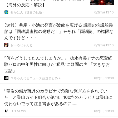
【海外の反応・解説】
せかはん（世界の反応）
6/2(Tu) 13:10
【速報】共産・小池の発言が波紋を広げる 議員の抗議船乗
船は「国政調査権の発動だ！」←それ「両議院」の権限な
んですけど・・・
おーるじゃんる
6/2(Tu) 13:10
『何をどうしてたんでしょうか…』 徳永有美アナの恋愛経
験ゼロの中年男性に向けた“私見”に疑問の声 「大きなお
世話」
２ちゃんねるニュース超速まとめ＋
6/2(Tu) 13:09
「帯岩の鎖が玩具のカラビナで危険な繋ぎ方をされてい
た」と登山ガイド組合が絶句、100均のカラビナは登山に
使わないでって注意書きがあるのに……
U-1 NEWS
6/2(Tu) 13:09