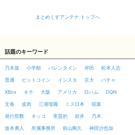
まとめくすアンテナ トップへ
話題のキーワード
乃木坂
小学館
バレンタイン
岸田
松本人志
普通
ビットコイン
インスタ
京大
バチャ
XBox
キチ
大阪
アメリカ
日ハム
DQN
文春
皮肉
三浦瑠麗
ミス日本
稲葉
発行部数
ネッコ
実質的
岩井
乃木
坂本勇人
所属事務所
前山剛久
神田沙也加