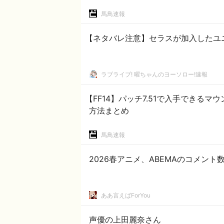
馬鳥速報
【ネタバレ注意】セラスが加入したユ
ラブライブ! 曜ちゃんのヨーソロー!速報
【FF14】パッチ7.51で入手できる
方法まとめ
馬鳥速報
2026春アニメ、ABEMAのコメント
ああ言えばForYou
声優の上田麗奈さん