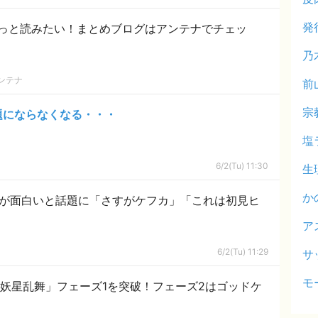
発
っと読みたい！まとめブログはアンテナでチェッ
乃
ンテナ
前
宗
題にならなくなる・・・
塩
6/2(Tu) 11:30
生
か
台詞が面白いと話題に「さすがケフカ」「これは初見ヒ
ア
6/2(Tu) 11:29
サ
モ
が「絶妖星乱舞」フェーズ1を突破！フェーズ2はゴッドケ