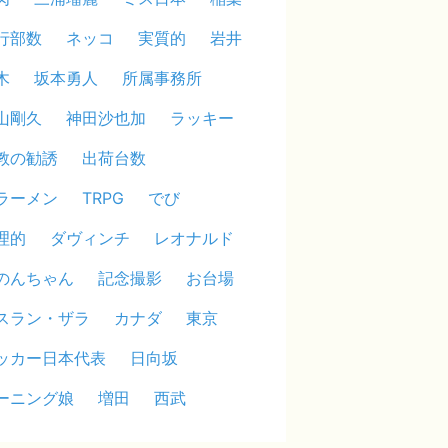
行部数
ネッコ
実質的
岩井
木
坂本勇人
所属事務所
山剛久
神田沙也加
ラッキー
教の勧誘
出荷台数
ラーメン
TRPG
でび
理的
ダヴィンチ
レオナルド
のんちゃん
記念撮影
お台場
スラン・ザラ
カナダ
東京
ッカー日本代表
日向坂
ーニング娘
増田
西武