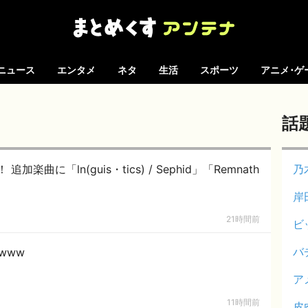
ニュース
エンタメ
ネタ
生活
スポーツ
アニメ･ゲ
話
加楽曲に「ln(guis・tics) / Sephid」「Remnath
乃
岸
21時間前
ビ
バ
www
ア
11時間前
皮