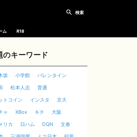
ーム
R18
題のキーワード
木坂
小学館
バレンタイン
田
松本人志
普通
ットコイン
インスタ
京大
チャ
XBox
キチ
大阪
メリカ
日ハム
DQN
文春
肉
三浦瑠麗
ミス日本
稲葉