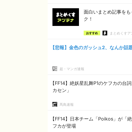
面白いまとめ記事をも
ク！
まとめくすア
おすすめ
【悲報】金色のガッシュ2、なんか話
超・マンガ速報
【FF14】絶妖星乱舞P1のケフカの
カセン」
馬鳥速報
【FF14】日本チーム「Poikos」
フカが登場