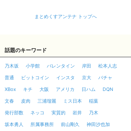
まとめくすアンテナ トップへ
話題のキーワード
乃木坂
小学館
バレンタイン
岸田
松本人志
普通
ビットコイン
インスタ
京大
バチャ
XBox
キチ
大阪
アメリカ
日ハム
DQN
文春
皮肉
三浦瑠麗
ミス日本
稲葉
発行部数
ネッコ
実質的
岩井
乃木
坂本勇人
所属事務所
前山剛久
神田沙也加