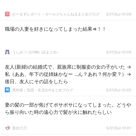
がーるずレポート - ガールズちゃんねるまとめブログ
5/31(Su) 10:09
職場の人妻を好きになってしまった結果⇒！！
うしみつ-2ch怖い話まとめ-
5/31(Su) 10:09
友人(新婦)の結婚式で、親族席に制服姿の女の子がいた →
私（ああ、年下の従姉妹かなー ...ん？あれ？何か変？）→
後日、友人にその話をしたら
男性様｜気団・生活2chまとめブログ
5/31(Su) 10:05
妻の髪の一部が焦げてボサボサになってしまった。どうや
ら振り向いた時の遠心力で髪が火に触れたらしい
鬼女の刃
5/31(Su) 10:01