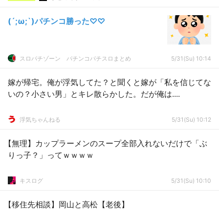
(´;ω;`)パチンコ勝った♡♡
スロパチゾーン パチンコパチスロまとめ
5/31(Su) 10:14
嫁が帰宅。俺が浮気してた？と聞くと嫁が「私を信じてな
いの？小さい男」とキレ散らかした。だが俺は....
浮気ちゃんねる
5/31(Su) 10:12
【無理】カップラーメンのスープ全部入れないだけで「ぶ
りっ子？」ってｗｗｗｗ
キスログ
5/31(Su) 10:10
【移住先相談】岡山と高松【老後】