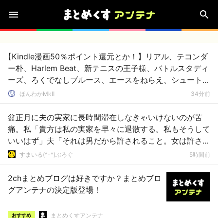
【Kindle漫画50％ポイント還元とか！】リアル、テコンダ
ー朴、Harlem Beat、新テニスの王子様、バトルスタディ
ーズ、ろくでなしブルース、エースをねらえ、シュート！
他、Dreamsは激安！
ほんわかMkⅡ
34分前
盆正月に夫の実家に長時間滞在しなきゃいけないのが苦
痛。私「貴方は私の実家を早々に退散する。私もそうして
いいはず」夫「それは男だから許されること。女は許され
ない」
すまいる(^-^)ぶろぐ
5時間前
2chまとめブログは好きですか？まとめブロ
グアンテナの決定版登場！
まとめくすアンテナ
おすすめ