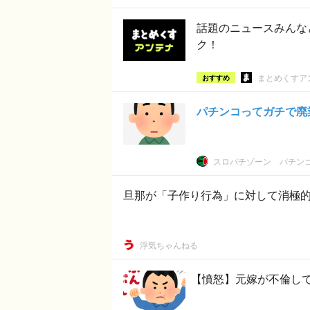
話題のニュースみんな
ク！
まとめくすア
おすすめ
パチンコってガチで廃
スロパチゾーン パチン
旦那が「子作り行為」に対して消極的
浮気ちゃんねる
【憤怒】元嫁が不倫し