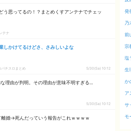
発
どう思ってるの！？まとめくすアンテナでチェッ
乃
ンテナ
前
宗
業しかけてるけどさ、さみしいよな
塩
コパチスロまとめ
5/30(Sa) 10:12
生
か
な理由が判明。その理由が意味不明すぎる...
ア
5/30(Sa) 10:12
サ
モ
て離婚→死んだっていう報告がこれｗｗｗｗ