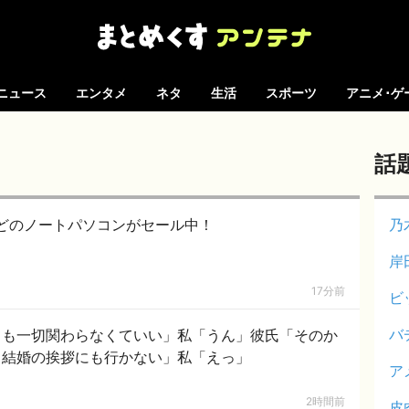
ニュース
エンタメ
ネタ
生活
スポーツ
アニメ･ゲ
話
Sなどのノートパソコンがセール中！
乃
岸
17分前
ビ
バ
ても一切関わらなくていい」私「うん」彼氏「そのか
。結婚の挨拶にも行かない」私「えっ」
ア
2時間前
皮