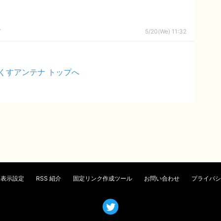
グ
5/20(We) 11:32
くすアンテナ トップへ
表示設定
RSS 紹介
固定リンク作成ツール
お問い合わせ
プライバシ