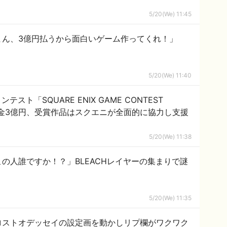
5/20(We) 11:45
まん、3億円払うから面白いゲーム作ってくれ！」
5/20(We) 11:40
ト「SQUARE ENIX GAME CONTEST
賞金3億円、受賞作品はスクエニが全面的に協力し支援
5/20(We) 11:38
の人誰ですか！？」BLEACHレイヤーの集まりで謎
5/20(We) 11:35
ロストオデッセイの設定画を動かしリプ欄がワクワク