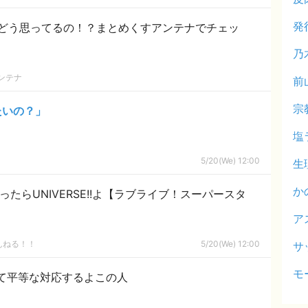
発
どう思ってるの！？まとめくすアンテナでチェッ
乃
ンテナ
前
宗
たいの？」
塩
5/20(We) 12:00
生
か
と言ったらUNIVERSE!!よ【ラブライブ！スーパースタ
ア
んねる！！
5/20(We) 12:00
サ
モ
て平等な対応するよこの人