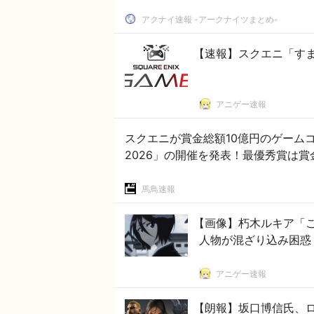
アクナイ速報 -アークナイツまとめ-
【速報】スクエニ「す
アニゲー速報
スクエニが賞金総額10億円のゲームコンテス
2026」の開催を発表！最優秀賞は
馬鳥速報
【画像】朽木ルキア「こ
人物が混ざり込み困惑
アニゲー速報
【朗報】坂口博信氏、