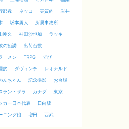
行部数
ネッコ
実質的
岩井
木
坂本勇人
所属事務所
山剛久
神田沙也加
ラッキー
教の勧誘
出荷台数
ラーメン
TRPG
でび
理的
ダヴィンチ
レオナルド
のんちゃん
記念撮影
お台場
スラン・ザラ
カナダ
東京
ッカー日本代表
日向坂
ーニング娘
増田
西武