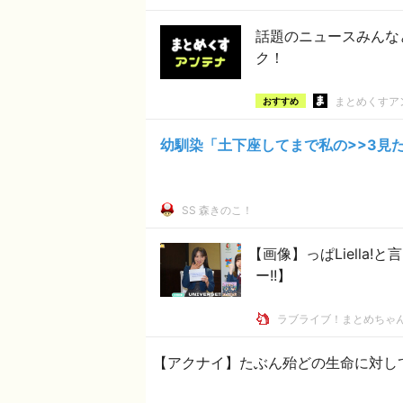
話題のニュースみんな
ク！
まとめくすア
おすすめ
幼馴染「土下座してまで私の>>3見
SS 森きのこ！
【画像】っぱLiella!
ー!!】
ラブライブ！まとめちゃ
【アクナイ】たぶん殆どの生命に対し