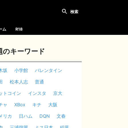
ーム
R18
題のキーワード
木坂
小学館
バレンタイン
田
松本人志
普通
ットコイン
インスタ
京大
チャ
XBox
キチ
大阪
メリカ
日ハム
DQN
文春
肉
三浦瑠麗
ミス日本
稲葉