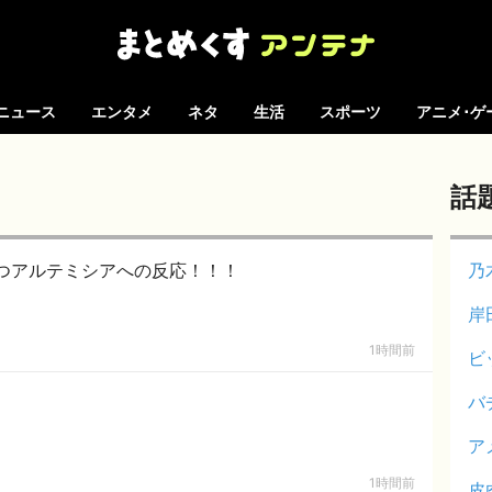
ニュース
エンタメ
ネタ
生活
スポーツ
アニメ･ゲ
話
つアルテミシアへの反応！！！
乃
岸
1時間前
ビ
バ
ア
1時間前
皮