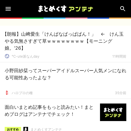
【朗報】山﨑愛生「けんぱなぱっぱぱん！」 ← けん玉
やる気無さすぎて草ｗｗｗｗｗｗｗｗ【モーニング
娘。'26】
℃-ute派なんday
11時間前
小野田紗栞ってスーパーアイドルスーパー人気メンになれ
る可能性あったよな？
ハロプロの種
35分前
面白いまとめ記事をもっと読みたい！まと
めブログはアンテナでチェック！
まとめくすアンテナ
おすすめ