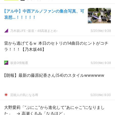
【アル中】中西アルノファンの集合写真、可
哀想…！！！！！
乃木坂LIFE -坂道・48高速まとめ-
5/20(We) 9:38
雷から逃げてるｗ 本日のセトリの14曲目のヒントがコチ
ラ！！！【乃木坂46】
坂道G情報通
5/20(We) 9:38
【朗報】最新の藤原紀香さん(54)のスタイルwwwwww
芸能人の気になる噂
5/20(We) 9:30
大野愛莉「“ぷにこ”から進化して“あにゃこ”になりまし
た」 → 高瀬くるみ「なるほど」