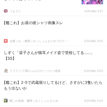
うまろぐ
5/20(We) 3:01
【艦これ】お昼の彼シャツ画像スレ
あ艦これ ～艦隊これくしょんまとめブログ～
5/20(We) 3:00
しずく「栞子さんが猫耳メイド姿で登校してる……」
【SS】
ラブライブ! 曜ちゃんのヨーソロー!速報
5/20(We) 3:00
【艦これ】2-5で武蔵堀りしてるけど、さすがに3隻いたら
もう出ないか
艦これ速報 艦隊これくしょんまとめ
5/20(We) 3:00