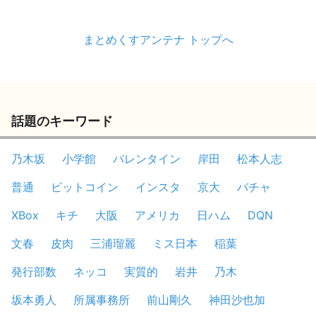
まとめくすアンテナ トップへ
話題のキーワード
乃木坂
小学館
バレンタイン
岸田
松本人志
普通
ビットコイン
インスタ
京大
バチャ
XBox
キチ
大阪
アメリカ
日ハム
DQN
文春
皮肉
三浦瑠麗
ミス日本
稲葉
発行部数
ネッコ
実質的
岩井
乃木
坂本勇人
所属事務所
前山剛久
神田沙也加