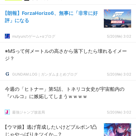
【朗報】ForzaHorizo6、無事に「非常に好
評」になる
mutyunのゲーム+αブログ
5/20(We) 3:02
※MSって何メートルの高さから落下したら壊れるイメー
ジ？
GUNDAM.LOG｜ガンダムまとめブログ
5/20(We) 3:02
今週の「ヒトナー」第5話、トネリコ女史が宇宙船内の
『ハルコ』に嫉妬してしまうｗｗｗｗ
最強ジャンプ放送局
5/20(We) 3:02
【ウマ娘】逃げ育成したいけどブルボン1凸
じゃやっぱりキツイか…？