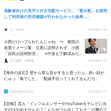
高齢者向けの見守り付き宅配サービス、「置き配」を採用
して利用者の安否確認が行われなかった結果……
U-1 NEWS
5/20(We) 2:25
小西だけハブられたんじゃね 〜 衆院の
改憲イメージ案、立憲に説明されず 小西
「自民が説明拒否」 →中道も了解済みだ
った
反日愚国 恨寓瘻
5/20(We) 2:15
【海外の反応】壁から変な音がすると思ったら…赤い顔が
にゅっ「鳥でした」「配線手伝ってくれてるんだろ」
QQQ(海外の反応)
5/20(We) 2:11
【悲報】芸人「インフルエンサーやYouTuberをテレビに出
すのはやめませんか？こんなやつら出してもそこの層のフ