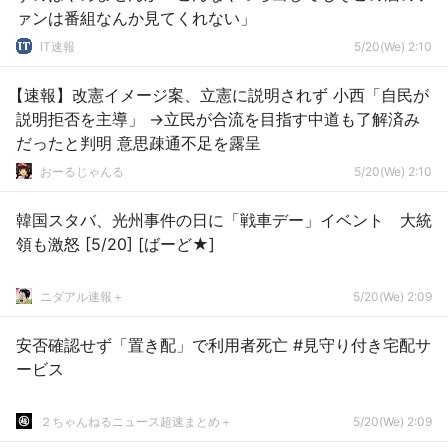
ァンは番組なんか見てくれない」
IT速報
5/20(We) 2:10
【速報】改憲イメージ案、立憲に説明されず 小西「自民が
説明拒否を主導」 →立民が合流を目指す中道も了解済み
だったと判明 意思疎通不足を露呈
おーるじゃんる
5/20(We) 2:10
韓国スタバ、光州事件の日に「戦車デー」イベント 大統
領も激怒 [5/20] [ばーど★]
ニダアル速報＋
5/20(We) 2:09
安否確認せず「置き配」で利用者死亡 #見守り付き宅配サ
ービス
２ちゃんねるニュース超速まとめ＋
5/20(We) 2:09