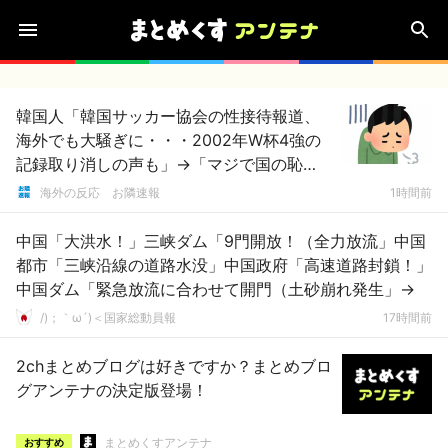
韓国人「韓国サッカー協会の性接待報道、
海外でも大騒ぎに・・・2002年W杯4強の
記録取り消しの声も」→「マジで国の恥
だ」「2002年まで疑う価値がある」「国民
海外の反応 お隣速報
1時間前
や国が築いた国格をサッカー選手が足で蹴
り飛ばすね」
中国「大洪水！」三峡ダム「9門開放！（全力放流」中国
都市「三峡沿線の道路水没」中国政府「高速道路封鎖！」
中国ダム「緊急放流に合わせて開門（土砂崩れ発生」→
/)；｀ω´)＜国家総動員報
17時間前
2chまとめブログは好きですか？まとめブロ
グアンテナの決定版登場！
まとめくすアンテナ
おすすめ