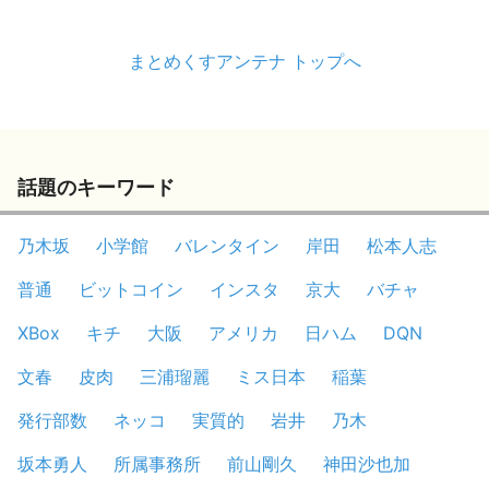
まとめくすアンテナ トップへ
話題のキーワード
乃木坂
小学館
バレンタイン
岸田
松本人志
普通
ビットコイン
インスタ
京大
バチャ
XBox
キチ
大阪
アメリカ
日ハム
DQN
文春
皮肉
三浦瑠麗
ミス日本
稲葉
発行部数
ネッコ
実質的
岩井
乃木
坂本勇人
所属事務所
前山剛久
神田沙也加