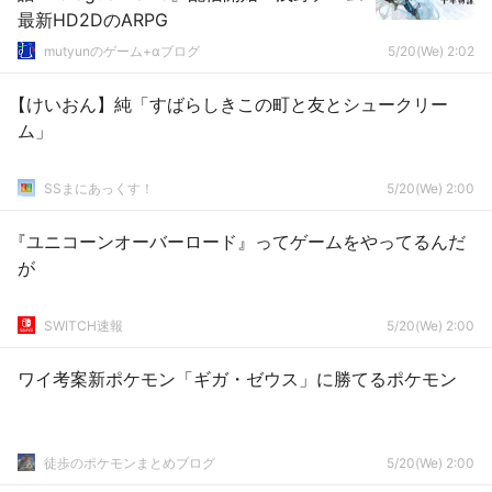
最新HD2DのARPG
mutyunのゲーム+αブログ
5/20(We) 2:02
【けいおん】純「すばらしきこの町と友とシュークリー
ム」
SSまにあっくす！
5/20(We) 2:00
『ユニコーンオーバーロード』ってゲームをやってるんだ
が
SWITCH速報
5/20(We) 2:00
ワイ考案新ポケモン「ギガ・ゼウス」に勝てるポケモン
徒歩のポケモンまとめブログ
5/20(We) 2:00