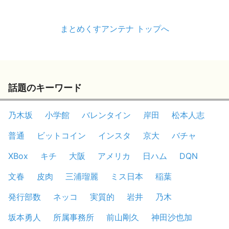
まとめくすアンテナ トップへ
話題のキーワード
乃木坂
小学館
バレンタイン
岸田
松本人志
普通
ビットコイン
インスタ
京大
バチャ
XBox
キチ
大阪
アメリカ
日ハム
DQN
文春
皮肉
三浦瑠麗
ミス日本
稲葉
発行部数
ネッコ
実質的
岩井
乃木
坂本勇人
所属事務所
前山剛久
神田沙也加