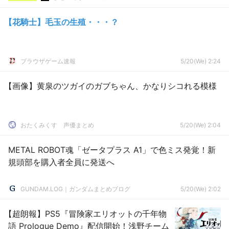
【花騎士】毛玉の生殖・・・？
ブラウザゲーム速報
5/20(We) 2:24
【画像】黄泉のツガイのガブちゃん、かなりシコれる模様
おたくみくす 声優まとめ
5/20(We) 2:04
METAL ROBOT魂「ゼータプラス A1」で色ミス発覚！新
規頭部を購入者全員に発送へ
GUNDAM.LOG｜ガンダムまとめブログ
5/20(We) 2:02
【超朗報】PS5『冒険家エリオットの千年物
語 Prologue Demo』配信開始！浅野チーム