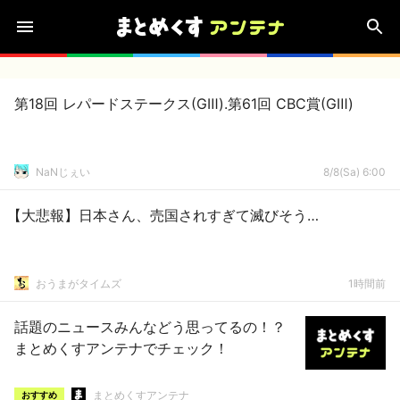
第18回 レパードステークス(GⅢ).第61回 CBC賞(GⅢ)
NaNじぇい
8/8(Sa) 6:00
【大悲報】日本さん、売国されすぎて滅びそう…
おうまがタイムズ
1時間前
話題のニュースみんなどう思ってるの！？
まとめくすアンテナでチェック！
まとめくすアンテナ
おすすめ