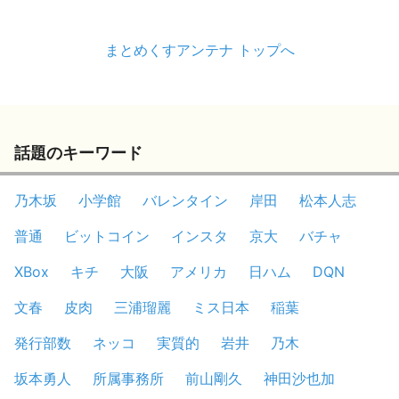
まとめくすアンテナ トップへ
話題のキーワード
乃木坂
小学館
バレンタイン
岸田
松本人志
普通
ビットコイン
インスタ
京大
バチャ
XBox
キチ
大阪
アメリカ
日ハム
DQN
文春
皮肉
三浦瑠麗
ミス日本
稲葉
発行部数
ネッコ
実質的
岩井
乃木
坂本勇人
所属事務所
前山剛久
神田沙也加