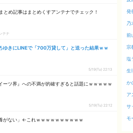
発
まとめ記事はまとめくすアンテナでチェック！
乃
ンテナ
前
宗
ゆきにLINEで「700万貸して」と送った結果ｗｗ
塩
5/19(Tu) 22:13
生
か
イーツ界』への不満が的確すぎると話題にｗｗｗｗｗ
ア
5/19(Tu) 22:12
サ
モ
養がない」←これｗｗｗｗｗｗｗｗｗｗ