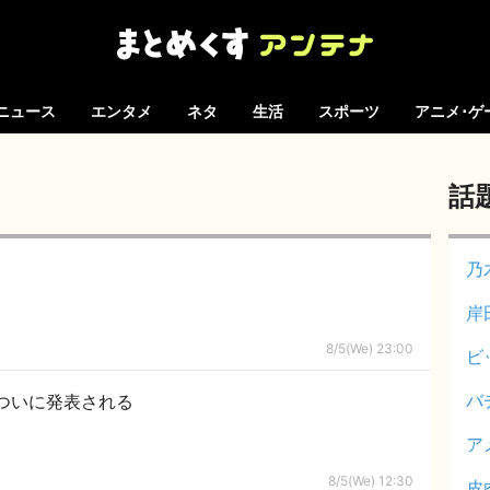
ニュース
エンタメ
ネタ
生活
スポーツ
アニメ･ゲ
話
乃
岸
8/5(We) 23:00
ビ
バ
ついに発表される
ア
8/5(We) 12:30
皮