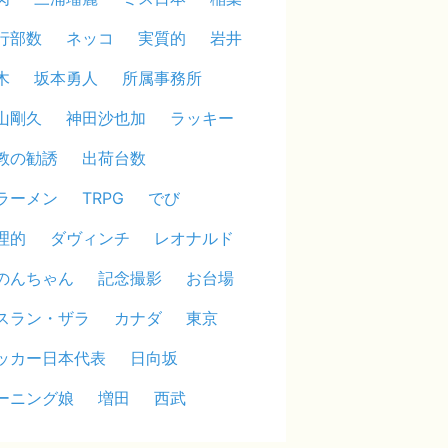
行部数
ネッコ
実質的
岩井
木
坂本勇人
所属事務所
山剛久
神田沙也加
ラッキー
教の勧誘
出荷台数
ラーメン
TRPG
でび
理的
ダヴィンチ
レオナルド
のんちゃん
記念撮影
お台場
スラン・ザラ
カナダ
東京
ッカー日本代表
日向坂
ーニング娘
増田
西武