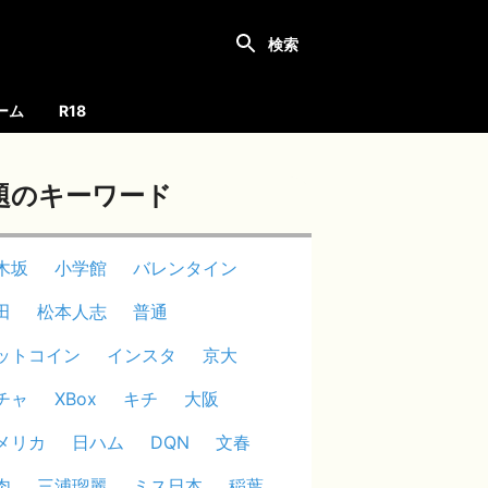
ーム
R18
題のキーワード
木坂
小学館
バレンタイン
田
松本人志
普通
ットコイン
インスタ
京大
チャ
XBox
キチ
大阪
メリカ
日ハム
DQN
文春
肉
三浦瑠麗
ミス日本
稲葉