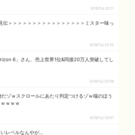
5/19(Tu) 22:11
見伝＞＞＞＞＞＞＞＞＞＞＞＞＞＞＞＞ミスター味っ
5/19(Tu) 22:10
rizon 6」さん、売上世界1位&同接20万人突破してし
5/19(Tu) 22:06
物だゾｗスクロールにあたり判定つけるゾｗ端のほう
ｗｗｗｗｗ
5/19(Tu) 22:01
たいレベルなんやが…