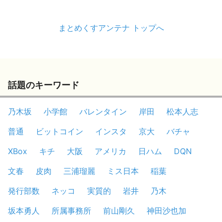
まとめくすアンテナ トップへ
話題のキーワード
乃木坂
小学館
バレンタイン
岸田
松本人志
普通
ビットコイン
インスタ
京大
バチャ
XBox
キチ
大阪
アメリカ
日ハム
DQN
文春
皮肉
三浦瑠麗
ミス日本
稲葉
発行部数
ネッコ
実質的
岩井
乃木
坂本勇人
所属事務所
前山剛久
神田沙也加