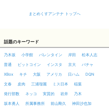
まとめくすアンテナ トップへ
話題のキーワード
乃木坂
小学館
バレンタイン
岸田
松本人志
普通
ビットコイン
インスタ
京大
バチャ
XBox
キチ
大阪
アメリカ
日ハム
DQN
文春
皮肉
三浦瑠麗
ミス日本
稲葉
発行部数
ネッコ
実質的
岩井
乃木
坂本勇人
所属事務所
前山剛久
神田沙也加