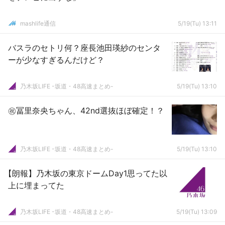
mashlife通信
5/19(Tu) 13:11
バスラのセトリ何？座長池田瑛紗のセンタ
ーが少なすぎるんだけど？
乃木坂LIFE -坂道・48高速まとめ-
5/19(Tu) 13:10
㊗️冨里奈央ちゃん、42nd選抜ほぼ確定！？
乃木坂LIFE -坂道・48高速まとめ-
5/19(Tu) 13:10
【朗報】乃木坂の東京ドームDay1思ってた以
上に埋まってた
乃木坂LIFE -坂道・48高速まとめ-
5/19(Tu) 13:09