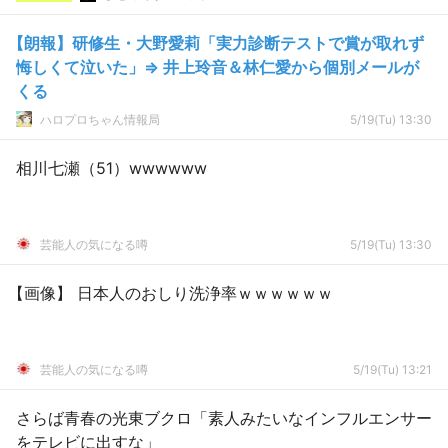
【朗報】研修生・大野愛莉「実力診断テストで賞が取れず
悔しくて泣いた」⇒ 井上玲音＆林仁愛から個別メールが
くる
ハロプロちゃん情報局
5/19(Tu) 13:30
相川七瀬（51）wwwwww
芸能人の気になる噂
5/19(Tu) 13:30
【画像】 日本人のおしり洗浄率ｗｗｗｗｗｗ
芸能人の気になる噂
5/19(Tu) 13:21
さらば青春の光東ブクロ「素人みたいなインフルエンサー
をテレビに出すな」