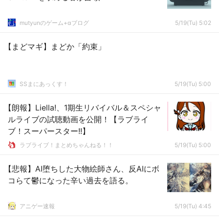
mutyunのゲーム+αブログ
5/19(Tu) 5:02
【まどマギ】まどか「約束」
SSまにあっくす！
5/19(Tu) 5:00
【朗報】Liella!、1期生リバイバル＆スペシャ
ルライブの試聴動画を公開！【ラブライ
ブ！スーパースター!!】
ラブライブ！まとめちゃんねる！！
5/19(Tu) 5:00
【悲報】AI堕ちした大物絵師さん、反AIにボ
コらて鬱になった辛い過去を語る。
アニゲー速報
5/19(Tu) 4:45