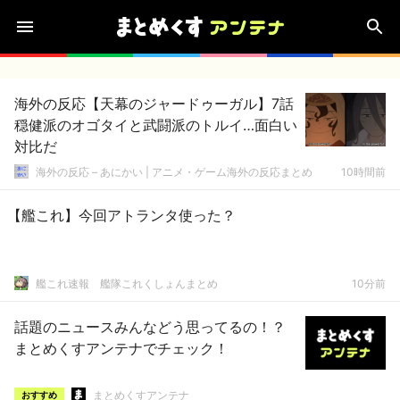
海外の反応【天幕のジャードゥーガル】7話
穏健派のオゴタイと武闘派のトルイ…面白い
対比だ
海外の反応 – あにかい | アニメ・ゲーム海外の反応まとめ
10時間前
【艦これ】今回アトランタ使った？
艦これ速報 艦隊これくしょんまとめ
10分前
話題のニュースみんなどう思ってるの！？
まとめくすアンテナでチェック！
まとめくすアンテナ
おすすめ