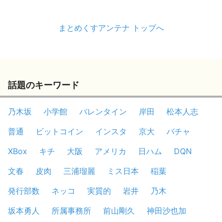
まとめくすアンテナ トップへ
話題のキーワード
乃木坂
小学館
バレンタイン
岸田
松本人志
普通
ビットコイン
インスタ
京大
バチャ
XBox
キチ
大阪
アメリカ
日ハム
DQN
文春
皮肉
三浦瑠麗
ミス日本
稲葉
発行部数
ネッコ
実質的
岩井
乃木
坂本勇人
所属事務所
前山剛久
神田沙也加