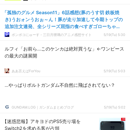
「孤独のグルメ Season11」6話感想(豚のうす切 鉄板焼
き)うおォンうおぉ～ん！豚が走り加速して今期トップの
追加注文連発、全シリーズ屈指の食べすぎゴローちゃ
ん！！
ポンポコにゅーす - 三日月狸璃のアニメ感想サイト
5/19(Tu) 5:30
ルフィ「お前ら…このケンカは絶対買うな」←ワンピース
の最大の謎展開
ああ言えばForYou
5/19(Tu) 5:03
…やっぱりボルトガンダム不自然に飛ばされてない？
GUNDAM.LOG｜ガンダムまとめブログ
5/19(Tu) 5:02
【迷惑悲報】アキヨドのPS5売り場を
Switch2を求める客が占領