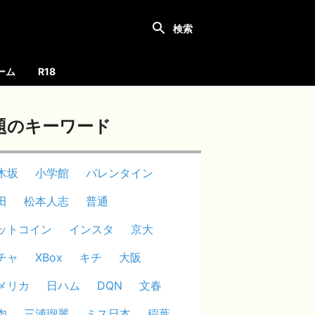
ーム
R18
題のキーワード
木坂
小学館
バレンタイン
田
松本人志
普通
ットコイン
インスタ
京大
チャ
XBox
キチ
大阪
メリカ
日ハム
DQN
文春
肉
三浦瑠麗
ミス日本
稲葉