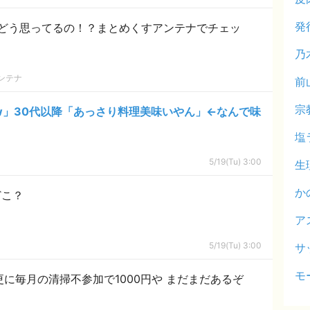
発
どう思ってるの！？まとめくすアンテナでチェッ
乃
ンテナ
前
宗
ww」30代以降「あっさり料理美味いやん」←なんで味
塩
5/19(Tu) 3:00
生
か
どこ？
ア
5/19(Tu) 3:00
サ
モ
更に毎月の清掃不参加で1000円や まだまだあるぞ