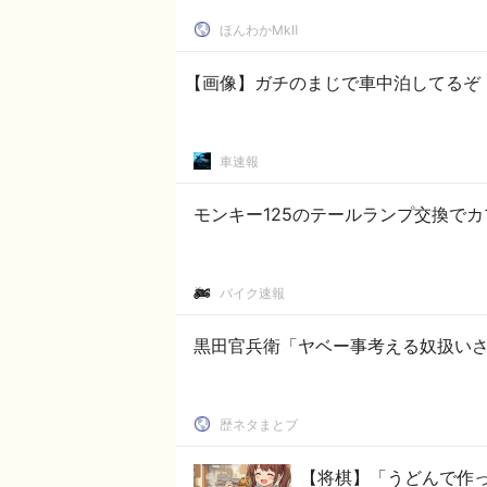
ほんわかMkⅡ
【画像】ガチのまじで車中泊してるぞ
車速報
モンキー125のテールランプ交換で
バイク速報
黒田官兵衛「ヤベー事考える奴扱い
歴ネタまとブ
【将棋】「うどんで作