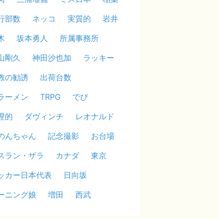
行部数
ネッコ
実質的
岩井
木
坂本勇人
所属事務所
山剛久
神田沙也加
ラッキー
教の勧誘
出荷台数
ラーメン
TRPG
でび
理的
ダヴィンチ
レオナルド
のんちゃん
記念撮影
お台場
スラン・ザラ
カナダ
東京
ッカー日本代表
日向坂
ーニング娘
増田
西武