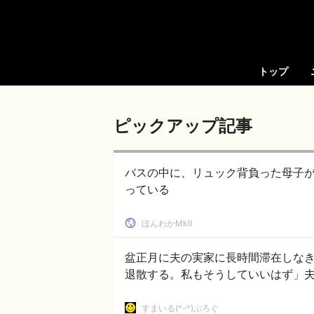
トップ
ピックアップ記事
バスの中に、リュック背負った母子が
っている
ほんわかMkⅡ
盆正月に夫の実家に長時間滞在しな
退散する。私もそうしていいはず」
すまいる(^-^)ぶろぐ