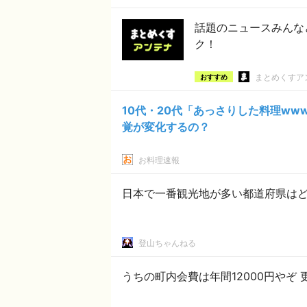
話題のニュースみんな
ク！
まとめくすア
おすすめ
10代・20代「あっさりした料理w
覚が変化するの？
お料理速報
日本で一番観光地が多い都道府県は
登山ちゃんねる
うちの町内会費は年間12000円やぞ 