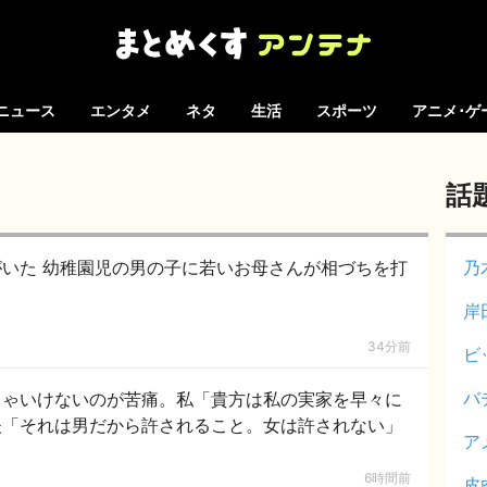
ニュース
エンタメ
ネタ
生活
スポーツ
アニメ･ゲ
話
いた 幼稚園児の男の子に若いお母さんが相づちを打
乃
岸
34分前
ビ
バ
きゃいけないのが苦痛。私「貴方は私の実家を早々に
夫「それは男だから許されること。女は許されない」
ア
6時間前
皮