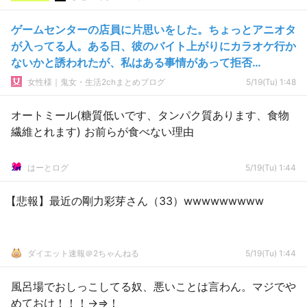
ゲームセンターの店員に片思いをした。ちょっとアニオタ
が入ってる人。ある日、彼のバイト上がりにカラオケ行か
ないかと誘われたが、私はある事情があって拒否…
女性様｜鬼女・生活2chまとめブログ
5/19(Tu) 1:48
オートミール(糖質低いです、タンパク質あります、食物
繊維とれます) お前らが食べない理由
はーとログ
5/19(Tu) 1:44
【悲報】最近の剛力彩芽さん（33）wwwwwwwww
ダイエット速報＠2ちゃんねる
5/19(Tu) 1:44
風呂場でおしっこしてる奴、悪いことは言わん。マジでや
めておけ！！！→⇒！