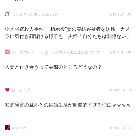
うしみつ-2ch怖い話まとめ-
5/19(Tu) 1:39
栃木強盗殺人事件 “指示役”妻の美結容疑者を送検 カメ
ラに気付き顔背ける様子も 夫婦「自分たちは関係ない」
がーるずレポート - ガールズちゃんねるまとめブログ
5/19(Tu) 1:38
人妻と付き合うって実際のところどうなの？
はーとログ
5/19(Tu) 1:33
知的障害の旦那との結婚生活が衝撃的すぎる理由ｗｗｗｗ
キスログ
5/19(Tu) 1:30