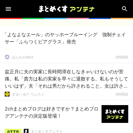
「よなよなエール」のヤッホーブルーイング 強制チェイ
サー「ふらつくビアグラス」発売
ほんわかMkⅡ
3時間前
盆正月に夫の実家に長時間滞在しなきゃいけないのが苦
痛。私「貴方は私の実家を早々に退散する。私もそうして
いいはず」夫「それは男だから許されること。女は許され
ない」
すまいる(^-^)ぶろぐ
2時間前
2chまとめブログは好きですか？まとめブロ
グアンテナの決定版登場！
まとめくすアンテナ
おすすめ