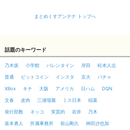
まとめくすアンテナ トップへ
話題のキーワード
乃木坂
小学館
バレンタイン
岸田
松本人志
普通
ビットコイン
インスタ
京大
バチャ
XBox
キチ
大阪
アメリカ
日ハム
DQN
文春
皮肉
三浦瑠麗
ミス日本
稲葉
発行部数
ネッコ
実質的
岩井
乃木
坂本勇人
所属事務所
前山剛久
神田沙也加