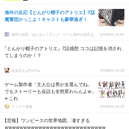
海外の反応【とんがり帽子のアトリエ】7話
魔警団かっこよ！キャストも豪華過ぎ！
海外の反応 – あにかい | アニメ・ゲーム海外の反応まとめ
5/18(Mo) 14:40
『とんがり帽子のアトリエ』7話感想 ココは記憶を消され
てしまうのか！？
ああ言えばForYou
5/18(Mo) 14:35
ゲーム製作者「主人公は男か女選んでね。
でもストーリーも会話も全然変わらんよw」
←これ
アニゲー速報
5/18(Mo) 14:35
【悲報】ワンピースの世界地図、凄すぎる
wwwwwwwwwwwwwwwwwwwwwwwwwww