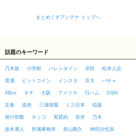
まとめくすアンテナ トップへ
話題のキーワード
乃木坂
小学館
バレンタイン
岸田
松本人志
普通
ビットコイン
インスタ
京大
バチャ
XBox
キチ
大阪
アメリカ
日ハム
DQN
文春
皮肉
三浦瑠麗
ミス日本
稲葉
発行部数
ネッコ
実質的
岩井
乃木
坂本勇人
所属事務所
前山剛久
神田沙也加