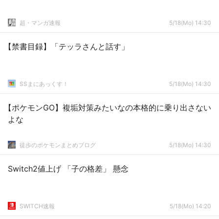
超・マンガ速報
5/18(Mo) 14:30
【禁書目録】「テッラさんと話す」
SSまにあっくす！
5/18(Mo) 14:30
【ポケモンGO】複垢対策みたいなの本格的に乗り出さない
よな
徒歩のポケモンまとめブログ
5/18(Mo) 14:30
Switch2値上げ 「子の格差」 懸念
SWITCH速報
5/18(Mo) 14:20