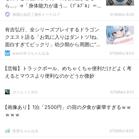
ら…」→「身体能力が違う…（ﾌﾞﾙﾌﾞﾙ」＝韓
国の反応
韓国の反応 | 海外トークログ
5/18(Mo) 8:05
有吉弘行、全シリーズプレイするドラゴン
クエスト語る「お気に入りはダントツ1ね、
面白すぎてビックリ」幼少期から周囲に“布
教”
watch＠２ちゃんねる
5/18(Mo) 8:03
【悲報】トラックボール、めちゃくちゃ便利だけどよく考
えるとマウスより便利なのかどうか微妙
ガジェット2ch
5/18(Mo) 8:01
【画像あり】1泊「2500円」の宿の夕食が豪華すぎるｗｗ
ｗｗｗ
投資ちゃんねる
5/18(Mo) 8:00