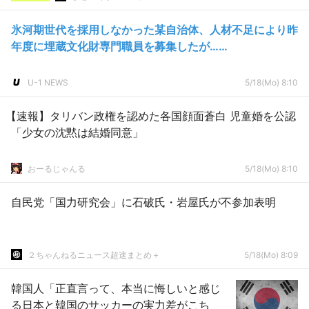
氷河期世代を採用しなかった某自治体、人材不足により昨
年度に埋蔵文化財専門職員を募集したが……
U-1 NEWS
5/18(Mo) 8:10
【速報】タリバン政権を認めた各国顔面蒼白 児童婚を公認
「少女の沈黙は結婚同意」
おーるじゃんる
5/18(Mo) 8:10
自民党「国力研究会」に石破氏・岩屋氏が不参加表明
２ちゃんねるニュース超速まとめ＋
5/18(Mo) 8:09
韓国人「正直言って、本当に悔しいと感じ
る日本と韓国のサッカーの実力差がこち