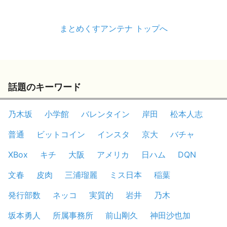
まとめくすアンテナ トップへ
話題のキーワード
乃木坂
小学館
バレンタイン
岸田
松本人志
普通
ビットコイン
インスタ
京大
バチャ
XBox
キチ
大阪
アメリカ
日ハム
DQN
文春
皮肉
三浦瑠麗
ミス日本
稲葉
発行部数
ネッコ
実質的
岩井
乃木
坂本勇人
所属事務所
前山剛久
神田沙也加