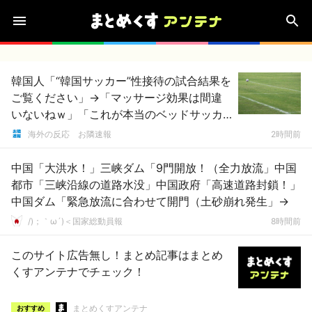
韓国人「“韓国サッカー”性接待の試合結果を
ご覧ください」→「マッサージ効果は間違
いないねｗ」「これが本当のベッドサッカ
ーだ」
海外の反応 お隣速報
2時間前
中国「大洪水！」三峡ダム「9門開放！（全力放流」中国
都市「三峡沿線の道路水没」中国政府「高速道路封鎖！」
中国ダム「緊急放流に合わせて開門（土砂崩れ発生」→
/)；｀ω´)＜国家総動員報
8時間前
このサイト広告無し！まとめ記事はまとめ
くすアンテナでチェック！
まとめくすアンテナ
おすすめ