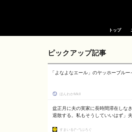
トップ
ピックアップ記事
「よなよなエール」のヤッホーブルー
ほんわかMkⅡ
盆正月に夫の実家に長時間滞在しな
退散する。私もそうしていいはず」
すまいる(^-^)ぶろぐ