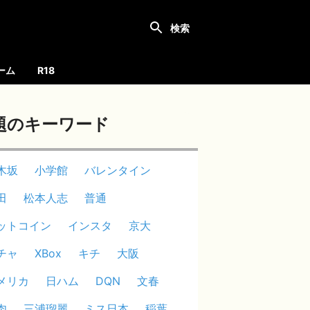
ーム
R18
題のキーワード
木坂
小学館
バレンタイン
田
松本人志
普通
ットコイン
インスタ
京大
チャ
XBox
キチ
大阪
メリカ
日ハム
DQN
文春
肉
三浦瑠麗
ミス日本
稲葉