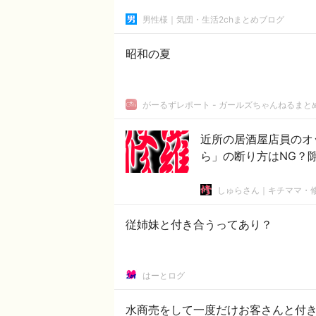
男性様｜気団・生活2chまとめブログ
昭和の夏
がーるずレポート - ガールズちゃんねるまと
近所の居酒屋店員のオ
ら」の断り方はNG？
しゅらさん｜キチママ・
従姉妹と付き合うってあり？
はーとログ
水商売をして一度だけお客さんと付