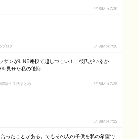
5/18(Mo) 7:29
めブログ
5/18(Mo) 7:28
ッサンがLINE連投で超しつこい！「彼氏がいるか
隙を見せた私の後悔
修羅場の生活まとめ
5/18(Mo) 7:25
5/18(Mo) 7:22
き合ったことがある。でもその人の子供を私の希望で