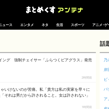
ニュース
エンタメ
ネタ
生活
スポーツ
アニメ･ゲ
話
イング 強制チェイサー「ふらつくビアグラス」発売
乃
岸
2時間前
ビ
バ
きゃいけないのが苦痛。私「貴方は私の実家を早々に
夫「それは男だから許されること。女は許されない」
ア
1時間前
皮