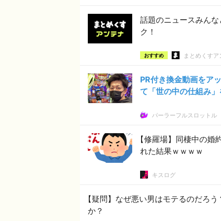
話題のニュースみんな
ク！
まとめくすア
おすすめ
PR付き換金動画をアッ
て「世の中の仕組み」
パーラーフルスロットル
【修羅場】同棲中の婚
れた結果ｗｗｗｗ
キスログ
【疑問】なぜ悪い男はモテるのだろう
か？