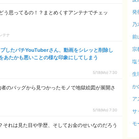
発
どう思ってるの！？まとめくすアンテナでチェッ
乃
ンテナ
前
宗
プしたパチYouTuberさん、動画をシレッと削除し
をあたかも悪いことの様な印象にしてしまう
塩
5/18(Mo) 7:30
生
か
約者のバッグから見つかったモノで地獄絵図が展開さ
ア
5/18(Mo) 7:30
サ
モ
？それは見た目や学歴、そしてお金のせいなのだろう