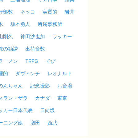
行部数
ネッコ
実質的
岩井
木
坂本勇人
所属事務所
山剛久
神田沙也加
ラッキー
教の勧誘
出荷台数
ラーメン
TRPG
でび
理的
ダヴィンチ
レオナルド
のんちゃん
記念撮影
お台場
スラン・ザラ
カナダ
東京
ッカー日本代表
日向坂
ーニング娘
増田
西武