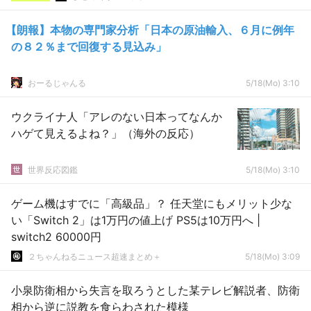
【朗報】本物の専門家分析「日本の原油輸入、６月に例年
の８２％まで回復する見込み」
おーるじゃんる
5/18(Mo) 3:10
ウクライナ人「アレのない日本ってなんか
ハゲて見えるよね？」（海外の反応）
世界反応図鑑
5/18(Mo) 3:10
ゲーム機はすでに「高級品」？ 任天堂にもメリット少な
い「Switch 2」は1万円の値上げ PS5は10万円へ |
switch2 60000円
２ちゃんねるニュース超速まとめ＋
5/18(Mo) 3:09
小泉防衛相から失言を取ろうとした某テレビ解説者、防衛
相から逆に説教を食らわされた模様