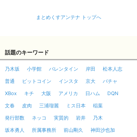
まとめくすアンテナ トップへ
話題のキーワード
乃木坂
小学館
バレンタイン
岸田
松本人志
普通
ビットコイン
インスタ
京大
バチャ
XBox
キチ
大阪
アメリカ
日ハム
DQN
文春
皮肉
三浦瑠麗
ミス日本
稲葉
発行部数
ネッコ
実質的
岩井
乃木
坂本勇人
所属事務所
前山剛久
神田沙也加