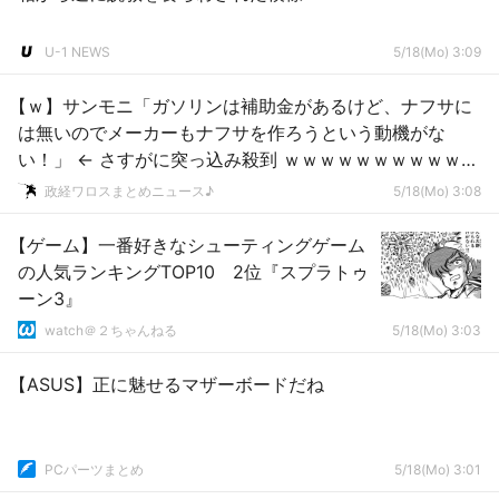
U-1 NEWS
5/18(Mo) 3:09
【ｗ】サンモニ「ガソリンは補助金があるけど、ナフサに
は無いのでメーカーもナフサを作ろうという動機がな
い！」 ← さすがに突っ込み殺到 ｗｗｗｗｗｗｗｗｗｗｗ
ｗ
政経ワロスまとめニュース♪
5/18(Mo) 3:08
【ゲーム】一番好きなシューティングゲーム
の人気ランキングTOP10 2位『スプラトゥ
ーン3』
watch＠２ちゃんねる
5/18(Mo) 3:03
【ASUS】正に魅せるマザーボードだね
PCパーツまとめ
5/18(Mo) 3:01