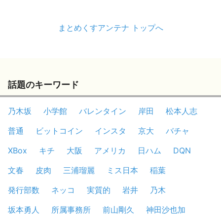
まとめくすアンテナ トップへ
話題のキーワード
乃木坂
小学館
バレンタイン
岸田
松本人志
普通
ビットコイン
インスタ
京大
バチャ
XBox
キチ
大阪
アメリカ
日ハム
DQN
文春
皮肉
三浦瑠麗
ミス日本
稲葉
発行部数
ネッコ
実質的
岩井
乃木
坂本勇人
所属事務所
前山剛久
神田沙也加