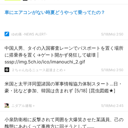
車にエアコンがない時夏どうやって乗ってたの？
ゆめ痛 -NEWS ALERT-
5/18(Mo) 2:50
中国人男、タイの入国審査レーンでパスポートを置く場所
に搭乗券を置く→ゲート開かず発狂して破壊 |
sssp://img.5ch.io/ico/imanouchi_2.gif
２ちゃんねるニュース超速まとめ＋
5/18(Mo) 2:50
米国と太平洋同盟諸国の軍事情報協力体制スタート…日・
豪・比など参加、韓国は含まれず [5/18] [昆虫図鑑★]
ニダアル速報＋
5/18(Mo) 2:45
小泉防衛相に反撃されて周囲を大爆笑させた某議員、己の
醜態にあわくって事務方に回そうとして……