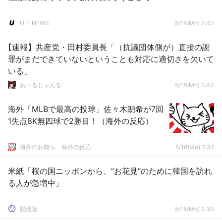
U-1 NEWS
5/18(Mo) 2:40
【速報】共産党・田村委員長「（抗議団体側が）直接の謝
罪がまだできていないということも対応に適切さを欠いて
いる」
おーるじゃんる
5/18(Mo) 2:40
海外「MLBで最高の投球」佐々木朗希が7回
1失点8K無四球で2勝目！（海外の反応）
海外のお前ら 海外の反応
5/18(Mo) 2:32
米紙「桜の国ニッポンから、”お花見”のために韓国を訪れ
る人が急増中」
脱亜論
5/18(Mo) 2:30