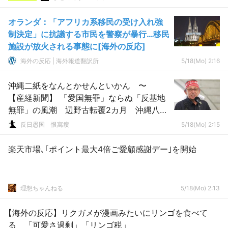
オランダ：「アフリカ系移民の受け入れ強
制決定」に抗議する市民を警察が暴行…移民
施設が放火される事態に[海外の反応]
海外の反応 | 海外報道翻訳所
5/18(Mo) 2:16
沖縄二紙をなんとかせんといかん 〜
【産経新聞】 「愛国無罪」ならぬ「反基地
無罪」の風潮 辺野古転覆2カ月 沖縄八重
山日報の仲新城記者
反日愚国 恨寓瘻
5/18(Mo) 2:15
楽天市場､｢ポイント最大4倍ご愛顧感謝デー｣を開始
理想ちゃんねる
5/18(Mo) 2:13
【海外の反応】リクガメが漫画みたいにリンゴを食べて
る 「可愛さ過剰」「リンゴ税」