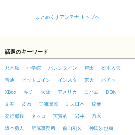
まとめくすアンテナ トップへ
話題のキーワード
乃木坂
小学館
バレンタイン
岸田
松本人志
普通
ビットコイン
インスタ
京大
バチャ
XBox
キチ
大阪
アメリカ
日ハム
DQN
文春
皮肉
三浦瑠麗
ミス日本
稲葉
発行部数
ネッコ
実質的
岩井
乃木
坂本勇人
所属事務所
前山剛久
神田沙也加