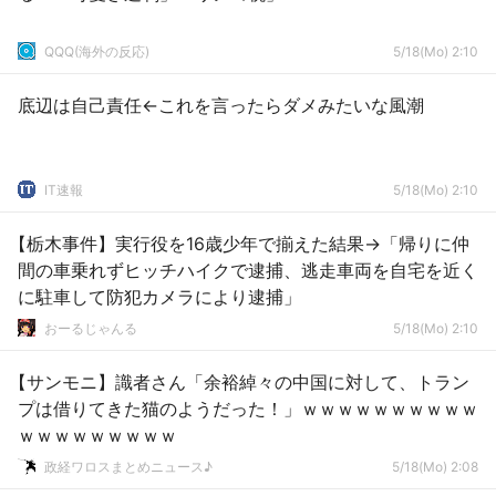
QQQ(海外の反応)
5/18(Mo) 2:10
底辺は自己責任←これを言ったらダメみたいな風潮
IT速報
5/18(Mo) 2:10
【栃木事件】実行役を16歳少年で揃えた結果→「帰りに仲
間の車乗れずヒッチハイクで逮捕、逃走車両を自宅を近く
に駐車して防犯カメラにより逮捕」
おーるじゃんる
5/18(Mo) 2:10
【サンモニ】識者さん「余裕綽々の中国に対して、トラン
プは借りてきた猫のようだった！」ｗｗｗｗｗｗｗｗｗｗ
ｗｗｗｗｗｗｗｗｗ
政経ワロスまとめニュース♪
5/18(Mo) 2:08