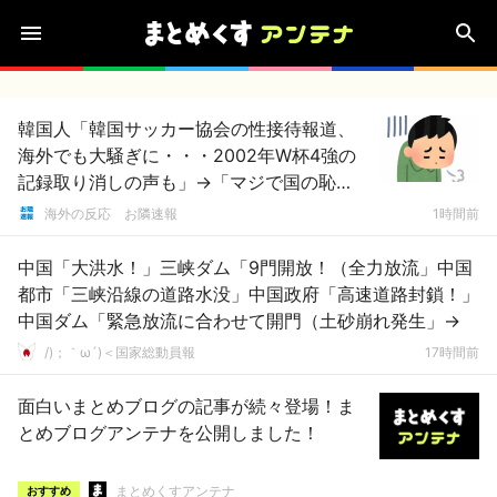
韓国人「韓国サッカー協会の性接待報道、
海外でも大騒ぎに・・・2002年W杯4強の
記録取り消しの声も」→「マジで国の恥
だ」「2002年まで疑う価値がある」「国民
海外の反応 お隣速報
1時間前
や国が築いた国格をサッカー選手が足で蹴
り飛ばすね」
中国「大洪水！」三峡ダム「9門開放！（全力放流」中国
都市「三峡沿線の道路水没」中国政府「高速道路封鎖！」
中国ダム「緊急放流に合わせて開門（土砂崩れ発生」→
/)；｀ω´)＜国家総動員報
17時間前
面白いまとめブログの記事が続々登場！ま
とめブログアンテナを公開しました！
まとめくすアンテナ
おすすめ