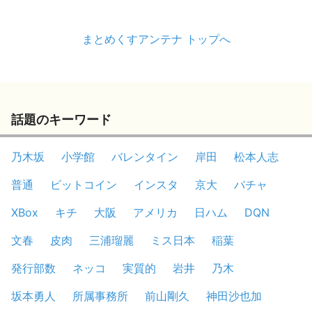
まとめくすアンテナ トップへ
話題のキーワード
乃木坂
小学館
バレンタイン
岸田
松本人志
普通
ビットコイン
インスタ
京大
バチャ
XBox
キチ
大阪
アメリカ
日ハム
DQN
文春
皮肉
三浦瑠麗
ミス日本
稲葉
発行部数
ネッコ
実質的
岩井
乃木
坂本勇人
所属事務所
前山剛久
神田沙也加