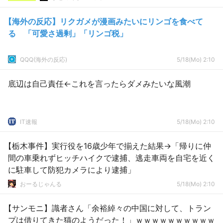
【海外の反応】リクガメが漫画みたいにリンゴを食べて
る 「可愛さ過剰」「リンゴ税」
QQQ(海外の反応)
5/18(Mo) 2:10
底辺は自己責任←これを言ったらダメみたいな風潮
IT速報
5/18(Mo) 2:10
【栃木事件】実行役を16歳少年で揃えた結果→「帰りに仲
間の車乗れずヒッチハイクで逮捕、逃走車両を自宅を近く
に駐車して防犯カメラにより逮捕」
おーるじゃんる
5/18(Mo) 2:10
【サンモニ】識者さん「余裕綽々の中国に対して、トラン
プは借りてきた猫のようだった！」ｗｗｗｗｗｗｗｗｗｗ