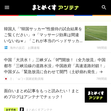
韓国人「“韓国サッカー”性接待の試合結果を
ご覧ください」→「マッサージ効果は間違
いないねｗ」「これが本当のベッドサッカ
ーだ」
海外の反応 お隣速報
1時間前
中国「大洪水！」三峡ダム「9門開放！（全力放流」中国
都市「三峡沿線の道路水没」中国政府「高速道路封鎖！」
中国ダム「緊急放流に合わせて開門（土砂崩れ発生」→
/)；｀ω´)＜国家総動員報
7時間前
面白いまとめ記事をもっと読みたい！まと
めブログはアンテナでチェック！
まとめくすアンテナ
おすすめ