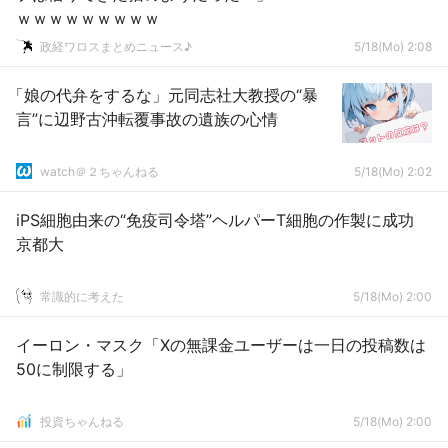
ｗｗｗｗｗｗｗｗｗ
政経ワロスまとめニュース♪
5/18(Mo) 2:08
「娘の代弁をするな」元同志社大教授の“暴
言”に辺野古沖転覆事故の遺族の心情
watch＠２ちゃんねる
5/18(Mo) 2:02
iPS細胞由来の“免疫司令塔”ヘルパーT細胞の作製に成功
京都大
常識的に考えた
5/18(Mo) 2:00
イーロン・マスク「Xの無課金ユーザーは一日の投稿数は
50に制限する」
投資ちゃんねる
5/18(Mo) 2:00