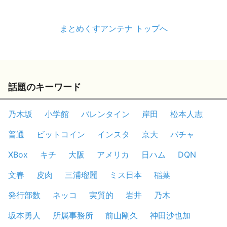
まとめくすアンテナ トップへ
話題のキーワード
乃木坂
小学館
バレンタイン
岸田
松本人志
普通
ビットコイン
インスタ
京大
バチャ
XBox
キチ
大阪
アメリカ
日ハム
DQN
文春
皮肉
三浦瑠麗
ミス日本
稲葉
発行部数
ネッコ
実質的
岩井
乃木
坂本勇人
所属事務所
前山剛久
神田沙也加