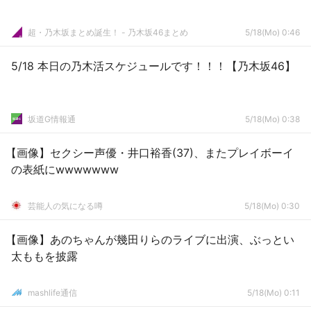
超・乃木坂まとめ誕生！ - 乃木坂46まとめ
5/18(Mo) 0:46
5/18 本日の乃木活スケジュールです！！！【乃木坂46】
坂道G情報通
5/18(Mo) 0:38
【画像】セクシー声優・井口裕香(37)、またプレイボーイ
の表紙にwwwwwww
芸能人の気になる噂
5/18(Mo) 0:30
【画像】あのちゃんが幾田りらのライブに出演、ぶっとい
太ももを披露
mashlife通信
5/18(Mo) 0:11