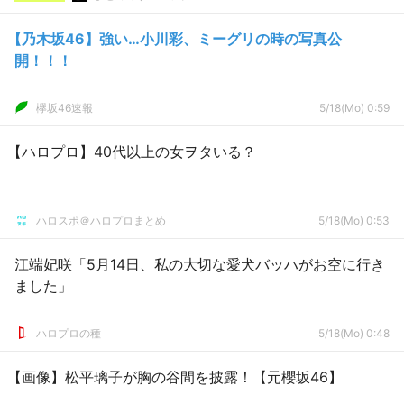
【乃木坂46】強い…小川彩、ミーグリの時の写真公
開！！！
欅坂46速報
5/18(Mo) 0:59
【ハロプロ】40代以上の女ヲタいる？
ハロスポ＠ハロプロまとめ
5/18(Mo) 0:53
江端妃咲「5月14日、私の大切な愛犬バッハがお空に行き
ました」
ハロプロの種
5/18(Mo) 0:48
【画像】松平璃子が胸の谷間を披露！【元櫻坂46】