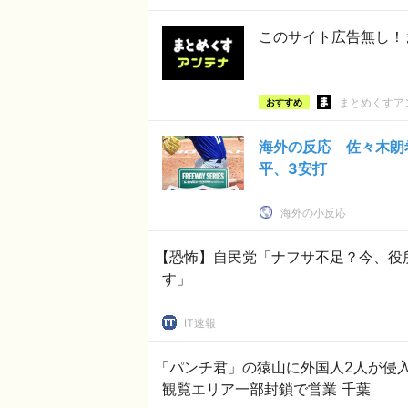
このサイト広告無し！
まとめくすア
おすすめ
海外の反応 佐々木朗
平、3安打
海外の小反応
【恐怖】自民党「ナフサ不足？今、役
す」
IT速報
「パンチ君」の猿山に外国人2人が侵入
観覧エリア一部封鎖で営業 千葉