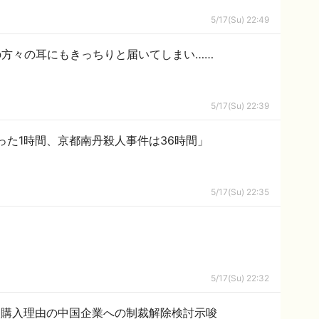
5/17(Su) 22:49
方々の耳にもきっちりと届いてしまい……
5/17(Su) 22:39
た1時間、京都南丹殺人事件は36時間」
5/17(Su) 22:35
5/17(Su) 22:32
油購入理由の中国企業への制裁解除検討示唆