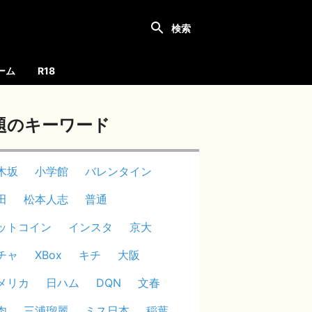
ーム
R18
題のキーワード
木坂
小学館
バレンタイン
田
松本人志
普通
ットコイン
インスタ
京大
チャ
XBox
キチ
大阪
メリカ
日ハム
DQN
文春
肉
三浦瑠麗
ミス日本
稲葉