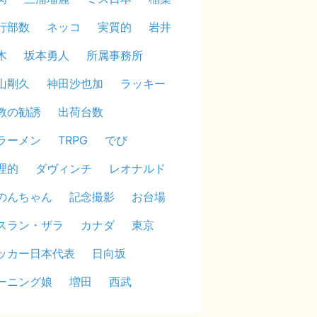
行部数
ネッコ
実質的
岩井
木
坂本勇人
所属事務所
山剛久
神田沙也加
ラッキー
教の勧誘
出荷台数
ラーメン
TRPG
でび
理的
ダヴィンチ
レオナルド
のんちゃん
記念撮影
お台場
スラン・ザラ
カナダ
東京
ッカー日本代表
日向坂
ーニング娘
増田
西武