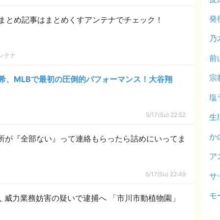
発
まとめ記事はまとめくすアンテナでチェック！
乃
ンテナ
前
宗
希、MLBで最初の圧倒的パフォーマンス！大谷翔
塩
5/17(Su) 22:52
生
か
所が『全部ない』って連絡もらったら詰めにいってま
ア
5/17(Su) 22:49
サ
モ
 威力業務妨害の疑いで逮捕へ 「市川市動植物園」