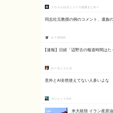
２ちゃんねるニュース超速まとめ＋
同志社元教授の例のコメント、遺族の
U-1 NEWS
【速報】日経「辺野古の報道時間はたっ
おーるじゃんる
意外とAI全然使えてない人多いよな
ガジェット2ch
米大統領 イラン産原