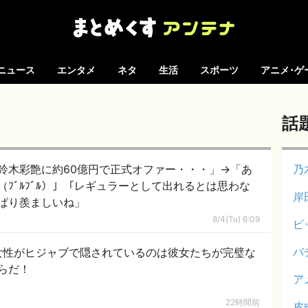
ニュース
エンタメ
ネタ
生活
スポーツ
アニメ･ゲ
話
の鈴木彩艶に約60億円で正式オファー・・・」→「あ
乃
ﾌﾞﾙﾌﾞﾙ）」「レギュラーとして出れるとは思わな
岸
ぱり羨ましいね」
8/4(Tu) 6:09
ビ
バ
女性がヒジャブで隠されているのは彼女たちが完璧な
らだ！
ア
22時間前
皮