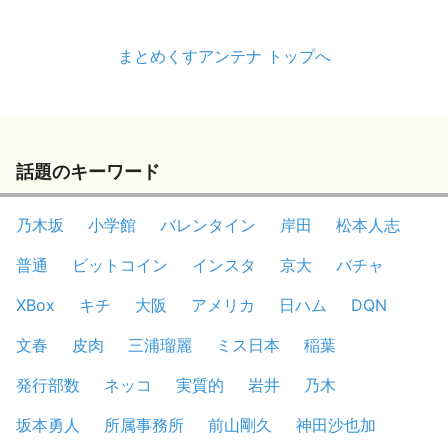
まとめくすアンテナ トップへ
話題のキーワード
乃木坂
小学館
バレンタイン
岸田
松本人志
普通
ビットコイン
インスタ
京大
バチャ
XBox
キチ
大阪
アメリカ
日ハム
DQN
文春
皮肉
三浦瑠麗
ミス日本
稲葉
発行部数
ネッコ
実質的
岩井
乃木
坂本勇人
所属事務所
前山剛久
神田沙也加