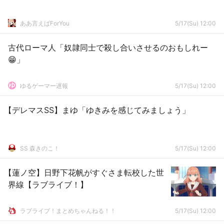
ああ言えばForYou
5/17(Su) 12:00
古代ローマ人「奴隷同士で殺し合いさせるのおもしれー
😁」
ゆるゲーマー遅報
5/17(Su) 12:00
【デレマスSS】まゆ「ゆきみを感じてみましょう」
SS 森きのこ！
5/17(Su) 12:00
【蓮ノ空】日野下花帆がすぐさま転校した世
界線【ラブライブ！】
ラブライブ！まとめちゃんねる！！
5/17(Su) 12:00