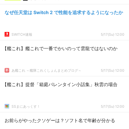
なぜ任天堂は Switch 2 で性能を追求するようになったか
SWITCH速報
5/17(Su) 12:00
【艦これ】艦これで一番でかいのって雲龍ではないのか
あ艦これ ～艦隊これくしょんまとめブログ～
5/17(Su) 12:00
【艦これ】提督「箱庭バレンタイン小話集」秋雲の場合
SSまにあっくす！
5/17(Su) 12:00
お前らがやったクソゲーは？ソフト名で年齢が分かる