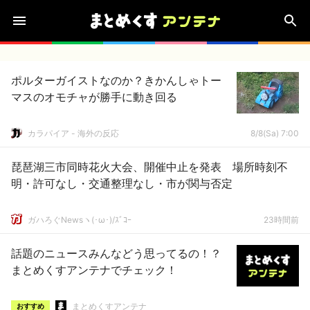
ポルターガイストなのか？きかんしゃトー
マスのオモチャが勝手に動き回る
カラパイア - 海外の反応
8/8(Sa) 7:00
琵琶湖三市同時花火大会、開催中止を発表 場所時刻不
明・許可なし・交通整理なし・市が関与否定
ガハろぐNewsヽ(･ω･)/ｽﾞｺｰ
23時間前
話題のニュースみんなどう思ってるの！？
まとめくすアンテナでチェック！
まとめくすアンテナ
おすすめ