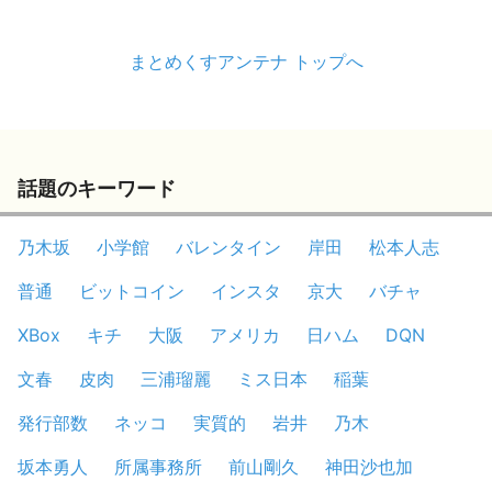
まとめくすアンテナ トップへ
話題のキーワード
乃木坂
小学館
バレンタイン
岸田
松本人志
普通
ビットコイン
インスタ
京大
バチャ
XBox
キチ
大阪
アメリカ
日ハム
DQN
文春
皮肉
三浦瑠麗
ミス日本
稲葉
発行部数
ネッコ
実質的
岩井
乃木
坂本勇人
所属事務所
前山剛久
神田沙也加