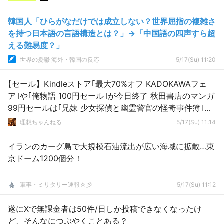
韓国人「ひらがなだけでは成立しない？世界屈指の複雑さ
を持つ日本語の言語構造とは？」→「中国語の四声すら超
える難易度？」
世界の憂鬱 海外・韓国の反応
5/17(Su) 11:20
【セール】Kindleストア｢最大70%オフ KADOKAWAフェ
ア｣や｢俺物語 100円セール｣が今日終了 秋田書店のマンガ
99円セールは｢兄妹 少女探偵と幽霊警官の怪奇事件簿｣な
ども対象に
理想ちゃんねる
5/17(Su) 11:14
イランのカーグ島で大規模石油流出が広い海域に拡散…東
京ドーム1200個分！
軍事・ミリタリー速報☆彡
5/17(Su) 11:12
遂にXで無課金者は50件/日しか投稿できなくなったけ
ど、そんなにつぶやくことある？