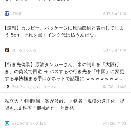
IT速報
5/17(Su) 11:10
【速報】カルビー、パッケージに原油節約と表示してしま
う 5ch「それを書くインク代は払うんだな」
おーるじゃんる
5/17(Su) 11:10
【行き先偽装】原油タンカーさん、米の制止を「大阪行
き」の偽装で回避 → パスするや行き先を「中国」に変更
する卑怯極まる手口がネットで話題に ｗｗｗｗｗｗｗｗ
ｗｗｗｗｗ
政経ワロスまとめニュース♪
5/17(Su) 11:08
私立大「4割削減」案が波紋、財務省「規模の適正化」提
唱も…文科省「機械的だ」と反発
watch＠２ちゃんねる
5/17(Su) 11:03