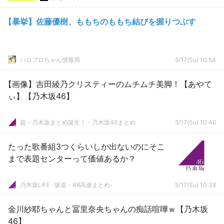
【暴挙】佐藤優樹、ももちのももち結びを握りつぶす
ハロプロちゃん情報局
5/17(Su) 10:54
【画像】吉田綾乃クリスティーのムチムチ美脚！【あやて
ぃ】【乃木坂46】
超・乃木坂まとめ誕生！ - 乃木坂46まとめ
5/17(Su) 10:46
たった歌番組3つくらいしか出ないのにそこ
まで表題センターって価値あるか？
乃木坂LIFE -坂道・48高速まとめ-
5/17(Su) 10:38
金川紗耶ちゃんと冨里奈央ちゃんの痴話喧嘩ｗ【乃木坂
46】