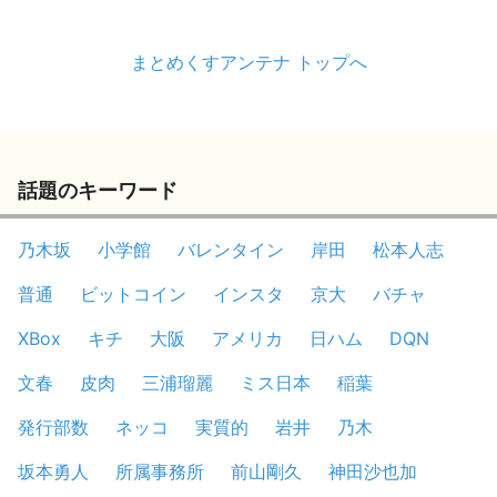
まとめくすアンテナ トップへ
話題のキーワード
乃木坂
小学館
バレンタイン
岸田
松本人志
普通
ビットコイン
インスタ
京大
バチャ
XBox
キチ
大阪
アメリカ
日ハム
DQN
文春
皮肉
三浦瑠麗
ミス日本
稲葉
発行部数
ネッコ
実質的
岩井
乃木
坂本勇人
所属事務所
前山剛久
神田沙也加