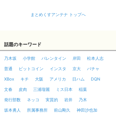
まとめくすアンテナ トップへ
話題のキーワード
乃木坂
小学館
バレンタイン
岸田
松本人志
普通
ビットコイン
インスタ
京大
バチャ
XBox
キチ
大阪
アメリカ
日ハム
DQN
文春
皮肉
三浦瑠麗
ミス日本
稲葉
発行部数
ネッコ
実質的
岩井
乃木
坂本勇人
所属事務所
前山剛久
神田沙也加