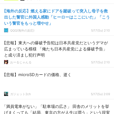
【海外の反応】燃える家にドアを蹴破って突入し母子を救
出した警官に外国人感動「ヒーローはここにいた」「こう
いう警官をもっと増やせ」
QQQ(海外の反応)
5/17(Su) 2:10
【悲報】東大への爆破予告犯は日本共産党だというデマが
広まっている模様 「俺たち日本共産党による爆破予告」
と成り済まし犯行声明
おーるじゃんる
5/17(Su) 2:10
【悲報】microSDカードの価格、逝く
ガジェット2ch
5/17(Su) 2:09
「満員電車がない」「駐車場の広さ」 田舎のメリットを挙
げまくっても「結局、東京の方が人生は潤う」という現実