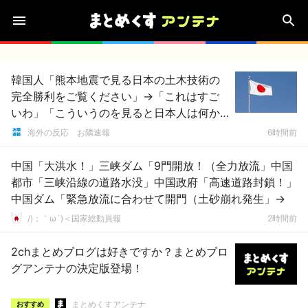
韓国人「熊本地震で見る日本の土木技術の
完全勝利をご覧ください」→「これはすご
いわ」「こういうのを見ると日本人は何か
適当に作る感じがしない・・・」「あれが
海外の反応 お隣速報
6時間前
まさに経験値である」
中国「大洪水！」三峡ダム「9門開放！（全力放流」中国
都市「三峡沿線の道路水没」中国政府「高速道路封鎖！」
中国ダム「緊急放流に合わせて開門（土砂崩れ発生」→
/)；｀ω´)＜国家総動員報
2時間前
2chまとめブログは好きですか？まとめブロ
グアンテナの決定版登場！
まとめくすアンテナ
おすすめ