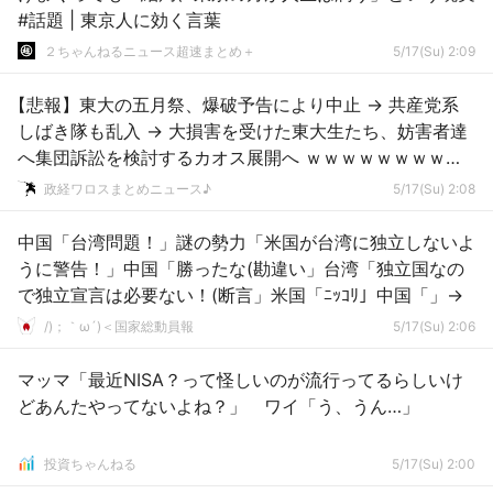
#話題 | 東京人に効く言葉
２ちゃんねるニュース超速まとめ＋
5/17(Su) 2:09
【悲報】東大の五月祭、爆破予告により中止 → 共産党系
しばき隊も乱入 → 大損害を受けた東大生たち、妨害者達
へ集団訴訟を検討するカオス展開へ ｗｗｗｗｗｗｗｗｗ
ｗｗ
政経ワロスまとめニュース♪
5/17(Su) 2:08
中国「台湾問題！」謎の勢力「米国が台湾に独立しないよ
うに警告！」中国「勝ったな(勘違い」台湾「独立国なの
で独立宣言は必要ない！(断言」米国「ﾆｯｺﾘ」中国「」→
/)；｀ω´)＜国家総動員報
5/17(Su) 2:06
マッマ「最近NISA？って怪しいのが流行ってるらしいけ
どあんたやってないよね？」 ワイ「う、うん…」
投資ちゃんねる
5/17(Su) 2:00