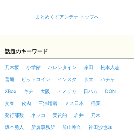
まとめくすアンテナ トップへ
話題のキーワード
乃木坂
小学館
バレンタイン
岸田
松本人志
普通
ビットコイン
インスタ
京大
バチャ
XBox
キチ
大阪
アメリカ
日ハム
DQN
文春
皮肉
三浦瑠麗
ミス日本
稲葉
発行部数
ネッコ
実質的
岩井
乃木
坂本勇人
所属事務所
前山剛久
神田沙也加