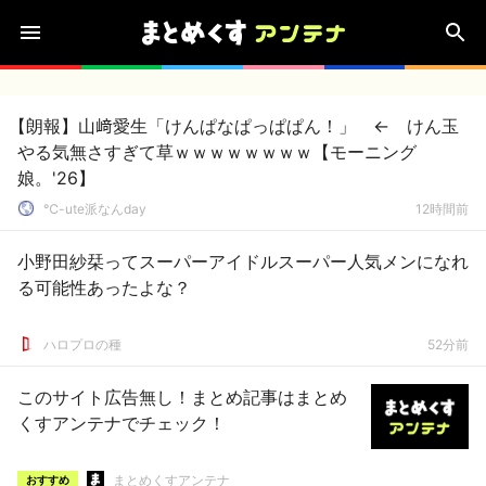
【朗報】山﨑愛生「けんぱなぱっぱぱん！」 ← けん玉
やる気無さすぎて草ｗｗｗｗｗｗｗｗ【モーニング
娘。'26】
℃-ute派なんday
12時間前
小野田紗栞ってスーパーアイドルスーパー人気メンになれ
る可能性あったよな？
ハロプロの種
52分前
このサイト広告無し！まとめ記事はまとめ
くすアンテナでチェック！
まとめくすアンテナ
おすすめ