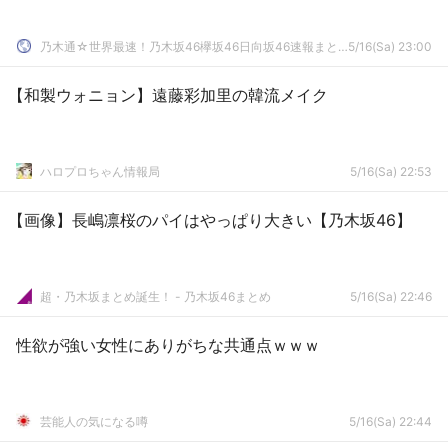
乃木通☆世界最速！乃木坂46欅坂46日向坂46速報まとめ
5/16(Sa) 23:00
【和製ウォニョン】遠藤彩加里の韓流メイク
ハロプロちゃん情報局
5/16(Sa) 22:53
【画像】長嶋凛桜のパイはやっぱり大きい【乃木坂46】
超・乃木坂まとめ誕生！ - 乃木坂46まとめ
5/16(Sa) 22:46
性欲が強い女性にありがちな共通点ｗｗｗ
芸能人の気になる噂
5/16(Sa) 22:44