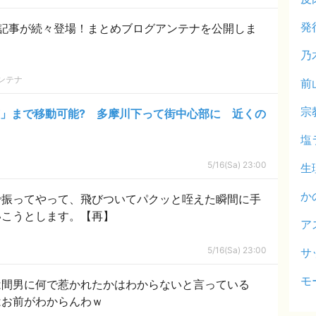
発
記事が続々登場！まとめブログアンテナを公開しま
乃
ンテナ
前
宗
市」まで移動可能? 多摩川下って街中心部に 近くの
塩
5/16(Sa) 23:00
生
か
で振ってやって、飛びついてパクッと咥えた瞬間に手
いこうとします。【再】
ア
5/16(Sa) 23:00
サ
モ
は間男に何で惹かれたかはわからないと言っている
はお前がわからんわｗ