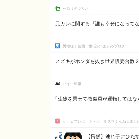
セロリのマリネ
元カレに関する『誰も幸せになって
男性様｜気団・生活2chまとめブログ
スズキがホンダを抜き世界販売台数
バイク速報
「生徒を乗せて教職員が運転してはな
がーるずレポート - ガールズちゃんねるまと
【愕然】連れ子にひた