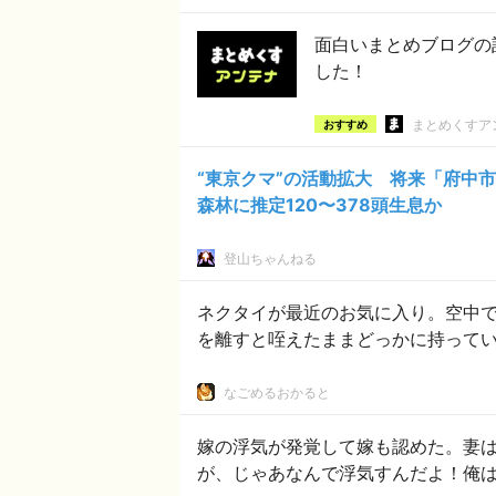
面白いまとめブログの
した！
まとめくすア
おすすめ
“東京クマ”の活動拡大 将来「府中
森林に推定120〜378頭生息か
登山ちゃんねる
ネクタイが最近のお気に入り。空中
を離すと咥えたままどっかに持って
なごめるおかると
嫁の浮気が発覚して嫁も認めた。妻
が、じゃあなんで浮気すんだよ！俺