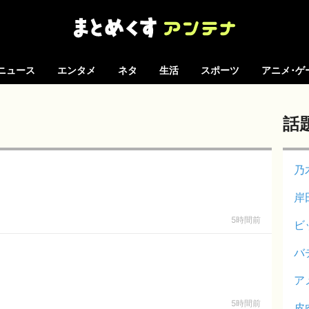
ニュース
エンタメ
ネタ
生活
スポーツ
アニメ･ゲ
話
乃
岸
5時間前
ビ
バ
ア
5時間前
皮