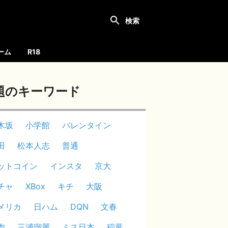
ーム
R18
題のキーワード
木坂
小学館
バレンタイン
田
松本人志
普通
ットコイン
インスタ
京大
チャ
XBox
キチ
大阪
メリカ
日ハム
DQN
文春
肉
三浦瑠麗
ミス日本
稲葉