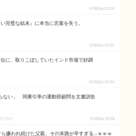
5/16(Sa) 23:00
ない完璧な結末』に本当に言葉を失う。
5/16(Sa) 23:00
２位に、取りこぼしていたインド市場で好調
5/16(Sa) 23:00
らない」 同乗引率の運動部顧問を文書訓告
めブログ
5/16(Sa) 22:58
すら嫌われ続けた父親、その末路が辛すぎる…ｗｗｗ