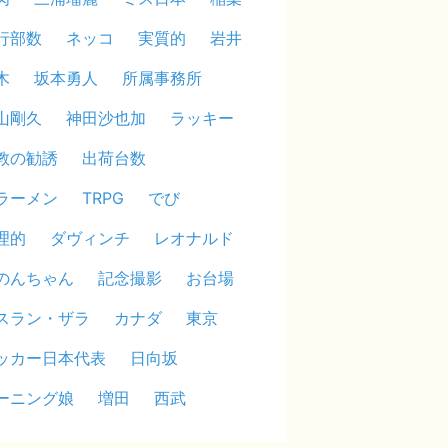
行部数
ネッコ
実質的
岩井
木
坂本勇人
所属事務所
山剛久
神田沙也加
ラッキー
教の勧誘
出荷台数
ラーメン
TRPG
でび
理的
ダヴィンチ
レオナルド
のんちゃん
記念撮影
お台場
スラン・ザラ
カナダ
東京
ッカー日本代表
日向坂
ーニング娘
増田
西武