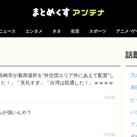
ニュース
エンタメ
ネタ
生活
スポーツ
アニメ･ゲ
話
長崎市が着席場所を”外交団エリア外にあえて配置”し
乃
指した！」「失礼すぎ」「台湾は筋通した！」ｗｗｗｗ
岸
26分前
ビ
バ
ちが強いんや？
ア
33分前
皮