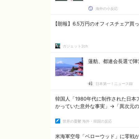
海外の小反応
【朗報】6.5万円のオフィスチェア買
ガジェット2ch
蓮舫、都連会長選で陣
日本第一！ニュース録
韓国人「1980年代に制作された日
かっていた意外な事実」→「異次元
世界の憂鬱 海外・韓国の反応
米海軍空母「ベローウッド」に零戦