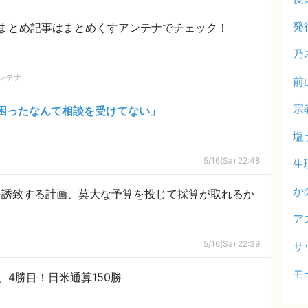
発
まとめ記事はまとめくすアンテナでチェック！
乃
ンテナ
前
宗
困ったなんて相談を受けてない」
塩
5/16(Sa) 22:48
生
か
を誘致する計画、莫大な予算を投じて採算が取れるか
ア
5/16(Sa) 22:39
サ
モ
4勝目！日米通算150勝