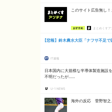
このサイト広告無し！
まとめくすア
おすすめ
【悲報】鈴木農水大臣「ナフサ不足で
IT速報
日本国内に大規模な半導体製造施設
不明だったが……
U-1 NEWS
海外の反応 菅野智之、