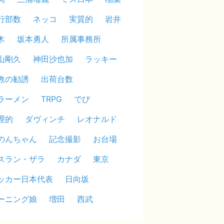
行部数
ネッコ
実質的
岩井
木
坂本勇人
所属事務所
山剛久
神田沙也加
ラッキー
教の勧誘
出荷台数
ラーメン
TRPG
でび
理的
ダヴィンチ
レオナルド
のんちゃん
記念撮影
お台場
スラン・ザラ
カナダ
東京
ッカー日本代表
日向坂
ーニング娘
増田
西武