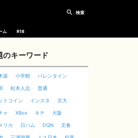
ーム
R18
題のキーワード
木坂
小学館
バレンタイン
田
松本人志
普通
ットコイン
インスタ
京大
チャ
XBox
キチ
大阪
メリカ
日ハム
DQN
文春
肉
三浦瑠麗
ミス日本
稲葉