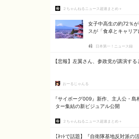
２ちゃんねるニュース超速まとめ＋
女子中高生の約72％
スが「食卓とキャリア
日本第一！ニュース録
【悲報】左翼さん、参政党が講演する
おーるじゃんる
『サイボーグ009』新作、主人公・島
ター集結の新ビジュアル公開
２ちゃんねるニュース超速まとめ＋
【ﾈｯﾄで話題】『自衛隊基地反対派の