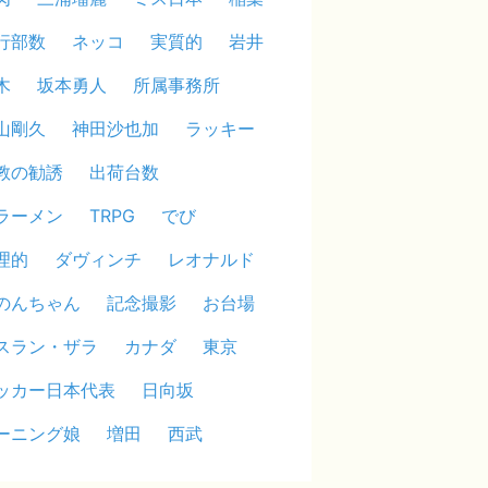
行部数
ネッコ
実質的
岩井
木
坂本勇人
所属事務所
山剛久
神田沙也加
ラッキー
教の勧誘
出荷台数
ラーメン
TRPG
でび
理的
ダヴィンチ
レオナルド
のんちゃん
記念撮影
お台場
スラン・ザラ
カナダ
東京
ッカー日本代表
日向坂
ーニング娘
増田
西武