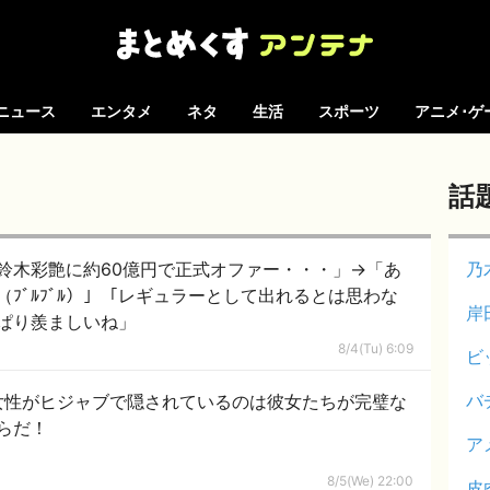
ニュース
エンタメ
ネタ
生活
スポーツ
アニメ･ゲ
話
の鈴木彩艶に約60億円で正式オファー・・・」→「あ
乃
ﾌﾞﾙﾌﾞﾙ）」「レギュラーとして出れるとは思わな
岸
ぱり羨ましいね」
8/4(Tu) 6:09
ビ
バ
女性がヒジャブで隠されているのは彼女たちが完璧な
らだ！
ア
8/5(We) 22:00
皮