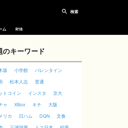
ーム
R18
題のキーワード
木坂
小学館
バレンタイン
田
松本人志
普通
ットコイン
インスタ
京大
チャ
XBox
キチ
大阪
メリカ
日ハム
DQN
文春
肉
三浦瑠麗
ミス日本
稲葉