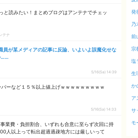
発
っと読みたい！まとめブログはアンテナでチェッ
乃
ンテナ
前
宗
職員が某メディアの記事に反論、いよいよ誤魔化せな
……
塩
5/16(Sa) 14:39
生
か
ーパーなど１５％以上値上げｗｗｗｗｗｗｗｗｗ
ア
5/16(Sa) 14:33
サ
モ
・事業費・負担割合、いずれも合意に至らず次回に持
ッカー | J1規格が15000人以上って転出超過過疎地方には厳しいって