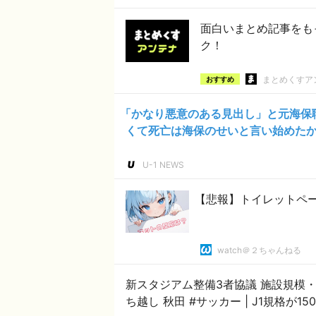
面白いまとめ記事をも
ク！
まとめくすア
おすすめ
「かなり悪意のある見出し」と元海保
くて死亡は海保のせいと言い始めたか
U-1 NEWS
【悲報】トイレットペ
watch＠２ちゃんねる
新スタジアム整備3者協議 施設規模
ち越し 秋田 #サ