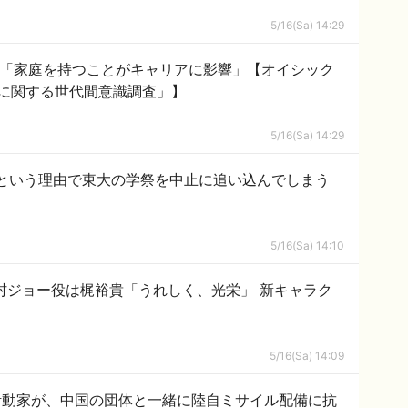
5/16(Sa) 14:29
が「家庭を持つことがキャリアに影響」【オイシック
に関する世代間意識調査」】
5/16(Sa) 14:29
という理由で東大の学祭を中止に追い込んでしまう
5/16(Sa) 14:10
村ジョー役は梶裕貴「うれしく、光栄」 新キャラク
5/16(Sa) 14:09
活動家が、中国の団体と一緒に陸自ミサイル配備に抗