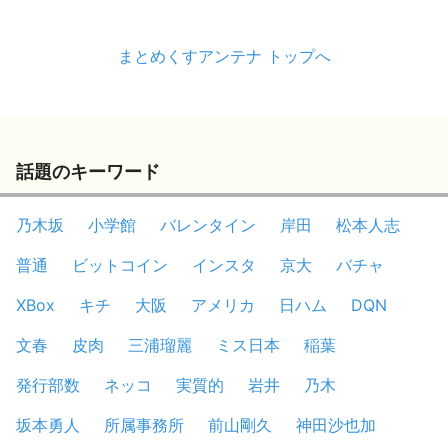
まとめくすアンテナ トップへ
話題のキーワード
乃木坂
小学館
バレンタイン
岸田
松本人志
普通
ビットコイン
インスタ
京大
バチャ
XBox
キチ
大阪
アメリカ
日ハム
DQN
文春
皮肉
三浦瑠麗
ミス日本
稲葉
発行部数
ネッコ
実質的
岩井
乃木
坂本勇人
所属事務所
前山剛久
神田沙也加