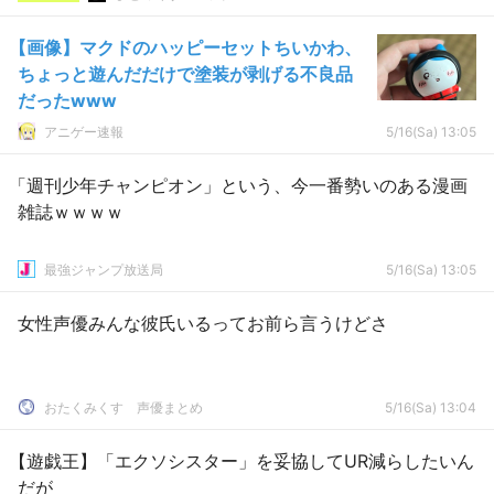
【画像】マクドのハッピーセットちいかわ、
ちょっと遊んだだけで塗装が剥げる不良品
だったwww
アニゲー速報
5/16(Sa) 13:05
「週刊少年チャンピオン」という、今一番勢いのある漫画
雑誌ｗｗｗｗ
最強ジャンプ放送局
5/16(Sa) 13:05
女性声優みんな彼氏いるってお前ら言うけどさ
おたくみくす 声優まとめ
5/16(Sa) 13:04
【遊戯王】「エクソシスター」を妥協してUR減らしたいん
だが