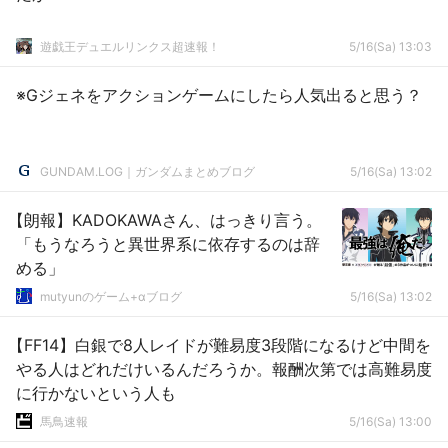
遊戯王デュエルリンクス超速報！
5/16(Sa) 13:03
※Gジェネをアクションゲームにしたら人気出ると思う？
GUNDAM.LOG｜ガンダムまとめブログ
5/16(Sa) 13:02
【朗報】KADOKAWAさん、はっきり言う。
「もうなろうと異世界系に依存するのは辞
める」
mutyunのゲーム+αブログ
5/16(Sa) 13:02
【FF14】白銀で8人レイドが難易度3段階になるけど中間を
やる人はどれだけいるんだろうか。報酬次第では高難易度
に行かないという人も
馬鳥速報
5/16(Sa) 13:00