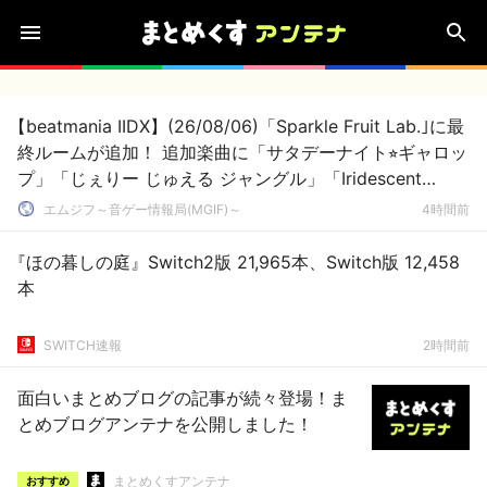
【beatmania IIDX】(26/08/06)「Sparkle Fruit Lab.｣に最
終ルームが追加！ 追加楽曲に「サタデーナイト⭐︎ギャロッ
プ」「じぇりー じゅえる ジャングル」「Iridescent
Memories」が登場！！
エムジフ～音ゲー情報局(MGIF)～
4時間前
『ほの暮しの庭』Switch2版 21,965本、Switch版 12,458
本
SWITCH速報
2時間前
面白いまとめブログの記事が続々登場！ま
とめブログアンテナを公開しました！
まとめくすアンテナ
おすすめ