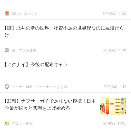
SSまにあっくす！
5/16(Sa) 11:30
【謎】北斗の拳の世界、物資不足の世界観なのに巨漢だら
け
超・マンガ速報
5/16(Sa) 11:30
【アクナイ】今後の配布キャラ
アクナイ速報 -アークナイツまとめ-
5/16(Sa) 11:15
【悲報】ナフサ、ガチで足りない模様！日本
企業が続々と悲鳴を上げ始める
アニゲー速報
5/16(Sa) 11:05