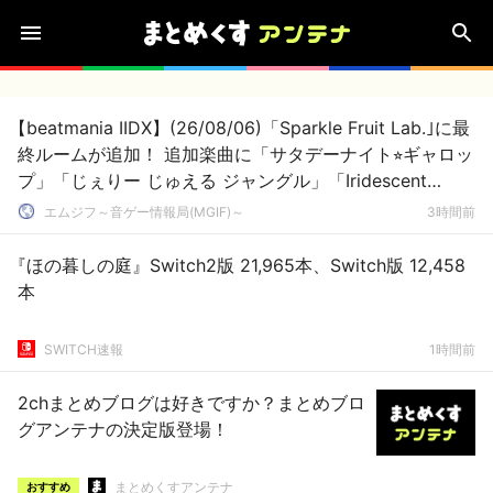
【beatmania IIDX】(26/08/06)「Sparkle Fruit Lab.｣に最
終ルームが追加！ 追加楽曲に「サタデーナイト⭐︎ギャロッ
プ」「じぇりー じゅえる ジャングル」「Iridescent
Memories」が登場！！
エムジフ～音ゲー情報局(MGIF)～
3時間前
『ほの暮しの庭』Switch2版 21,965本、Switch版 12,458
本
SWITCH速報
1時間前
2chまとめブログは好きですか？まとめブロ
グアンテナの決定版登場！
まとめくすアンテナ
おすすめ