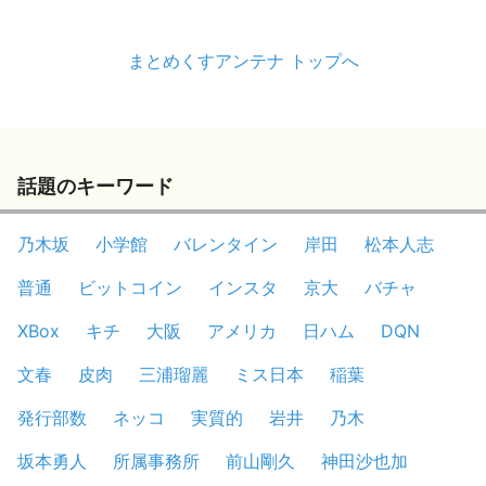
まとめくすアンテナ トップへ
話題のキーワード
乃木坂
小学館
バレンタイン
岸田
松本人志
普通
ビットコイン
インスタ
京大
バチャ
XBox
キチ
大阪
アメリカ
日ハム
DQN
文春
皮肉
三浦瑠麗
ミス日本
稲葉
発行部数
ネッコ
実質的
岩井
乃木
坂本勇人
所属事務所
前山剛久
神田沙也加