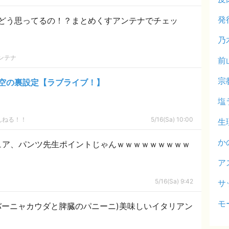
発
どう思ってるの！？まとめくすアンテナでチェッ
乃
ンテナ
前
宗
空の裏設定【ラブライブ！】
塩
んねる！！
5/16(Sa) 10:00
生
か
ュア、パンツ先生ポイントじゃんｗｗｗｗｗｗｗｗｗ
ア
5/16(Sa) 9:42
サ
モ
感想(バーニャカウダと脾臓のパニーニ)美味しいイタリアン
！