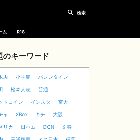
ーム
R18
題のキーワード
木坂
小学館
バレンタイン
田
松本人志
普通
ットコイン
インスタ
京大
チャ
XBox
キチ
大阪
メリカ
日ハム
DQN
文春
肉
三浦瑠麗
ミス日本
稲葉