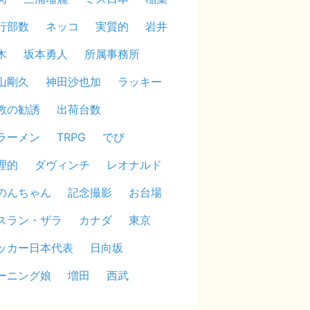
行部数
ネッコ
実質的
岩井
木
坂本勇人
所属事務所
山剛久
神田沙也加
ラッキー
教の勧誘
出荷台数
ラーメン
TRPG
でび
理的
ダヴィンチ
レオナルド
のんちゃん
記念撮影
お台場
スラン・ザラ
カナダ
東京
ッカー日本代表
日向坂
ーニング娘
増田
西武