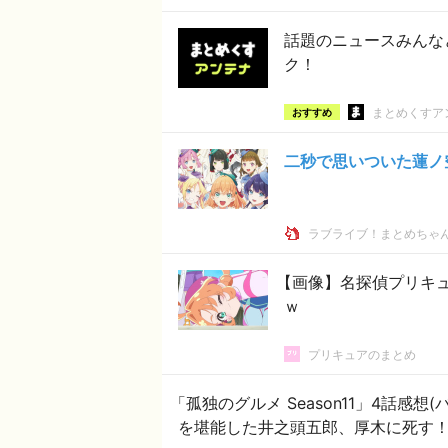
話題のニュースみんな
ク！
まとめくすア
おすすめ
二秒で思いついた蓮ノ
ラブライブ！まとめちゃ
【画像】名探偵プリキ
ｗ
プリキュアのまとめ
「孤独のグルメ Season11」4話
を堪能した井之頭五郎、厚木に死す