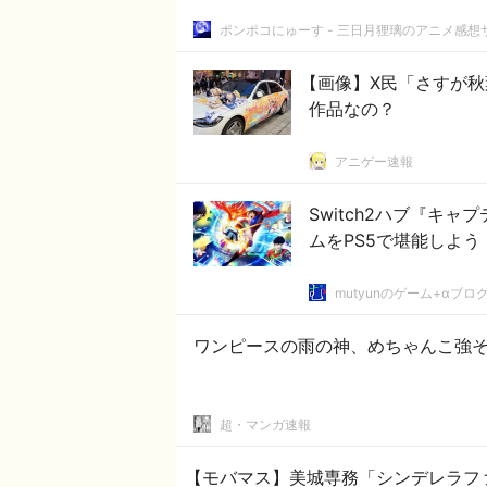
ポンポコにゅーす - 三日月狸璃のアニメ感想
【画像】X民「さすが秋
作品なの？
アニゲー速報
Switch2ハブ『キ
ムをPS5で堪能しよう
mutyunのゲーム+αブロ
ワンピースの雨の神、めちゃんこ強
超・マンガ速報
【モバマス】美城専務「シンデレラフ