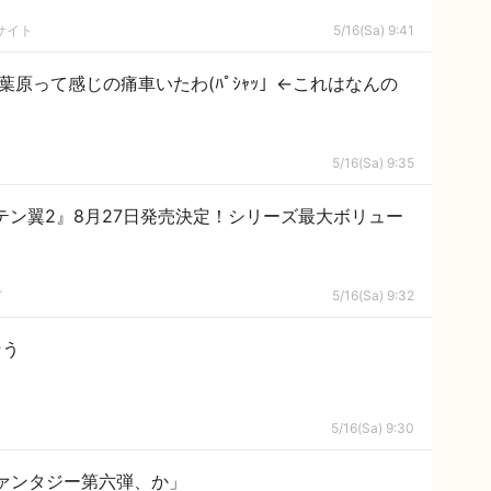
サイト
5/16(Sa) 9:41
葉原って感じの痛車いたわ(ﾊﾟｼｬｯ」←これはなんの
5/16(Sa) 9:35
ャプテン翼2』8月27日発売決定！シリーズ最大ボリュー
グ
5/16(Sa) 9:32
そう
5/16(Sa) 9:30
ァンタジー第六弾、か」