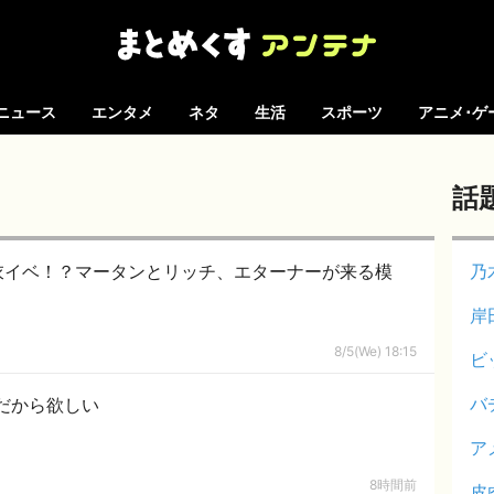
ニュース
エンタメ
ネタ
生活
スポーツ
アニメ･ゲ
話
衣イベ！？マータンとリッチ、エターナーが来る模
乃
岸
8/5(We) 18:15
ビ
バ
だから欲しい
ア
8時間前
皮