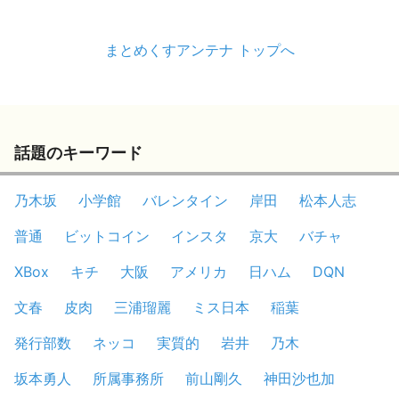
まとめくすアンテナ トップへ
話題のキーワード
乃木坂
小学館
バレンタイン
岸田
松本人志
普通
ビットコイン
インスタ
京大
バチャ
XBox
キチ
大阪
アメリカ
日ハム
DQN
文春
皮肉
三浦瑠麗
ミス日本
稲葉
発行部数
ネッコ
実質的
岩井
乃木
坂本勇人
所属事務所
前山剛久
神田沙也加