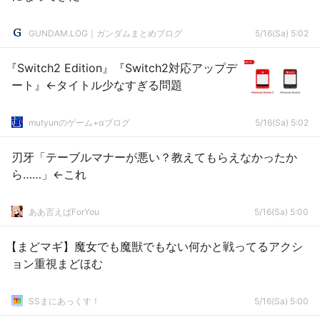
GUNDAM.LOG｜ガンダムまとめブログ
5/16(Sa) 5:02
『Switch2 Edition』『Switch2対応アップデ
ート』←タイトル少なすぎる問題
mutyunのゲーム+αブログ
5/16(Sa) 5:02
刃牙「テーブルマナーが悪い？教えてもらえなかったか
ら……」←これ
ああ言えばForYou
5/16(Sa) 5:00
【まどマギ】魔女でも魔獣でもない何かと戦ってるアクシ
ョン重視まどほむ
SSまにあっくす！
5/16(Sa) 5:00