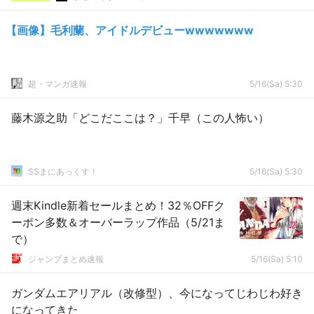
【画像】毛利蘭、アイドルデビューwwwwwww
超・マンガ速報
5/16(Sa) 5:30
藤木源之助「どこだここは？」千早（この人怖い）
SSまにあっくす！
5/16(Sa) 5:30
週末Kindle新着セールまとめ！32％OFFク
ーポン多数＆オーバーラップ作品（5/21ま
で）
ジャンプまとめ速報
5/16(Sa) 5:10
ガンダムエアリアル（改修型）、今になってじわじわ好き
になってきた