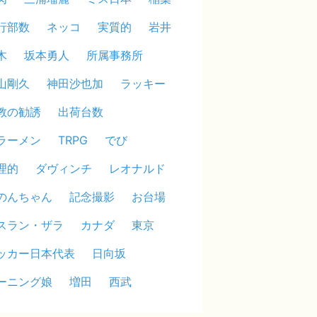
行部数
ネッコ
実質的
岩井
木
坂本勇人
所属事務所
山剛久
神田沙也加
ラッキー
教の勧誘
出荷台数
ラーメン
TRPG
でび
理的
ダヴィンチ
レオナルド
のんちゃん
記念撮影
お台場
スラン・ザラ
カナダ
東京
ッカー日本代表
日向坂
ーニング娘
増田
西武