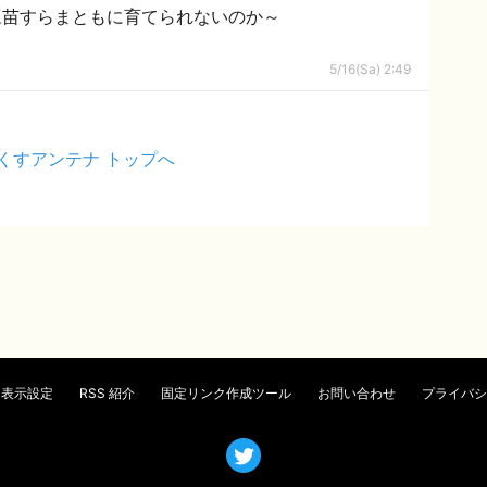
豆苗すらまともに育てられないのか～
5/16(Sa) 2:49
くすアンテナ トップへ
表示設定
RSS 紹介
固定リンク作成ツール
お問い合わせ
プライバシ