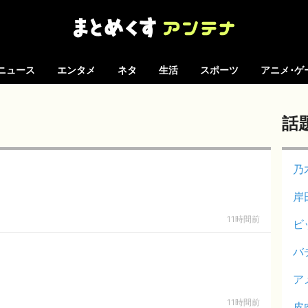
ニュース
エンタメ
ネタ
生活
スポーツ
アニメ･ゲ
話
乃
岸
11時間前
ビ
バ
ア
11時間前
皮