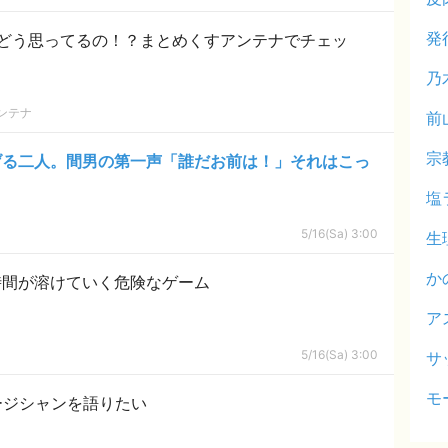
発
どう思ってるの！？まとめくすアンテナでチェッ
乃
ンテナ
前
宗
げる二人。間男の第一声「誰だお前は！」それはこっ
塩
5/16(Sa) 3:00
生
か
時間が溶けていく危険なゲーム
ア
5/16(Sa) 3:00
サ
モ
ュージシャンを語りたい