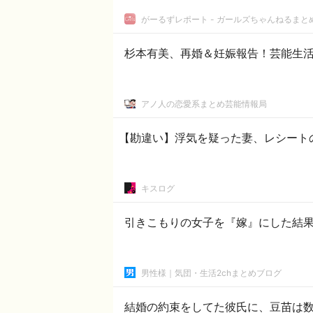
がーるずレポート - ガールズちゃんねるまと
杉本有美、再婚＆妊娠報告！芸能生活
アノ人の恋愛系まとめ芸能情報局
【勘違い】浮気を疑った妻、レシート
キスログ
引きこもりの女子を『嫁』にした結果
男性様｜気団・生活2chまとめブログ
結婚の約束をしてた彼氏に、豆苗は