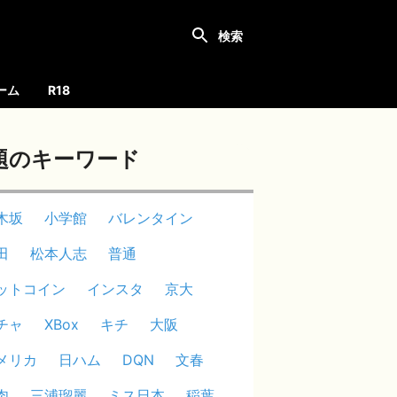
ーム
R18
題のキーワード
木坂
小学館
バレンタイン
田
松本人志
普通
ットコイン
インスタ
京大
チャ
XBox
キチ
大阪
メリカ
日ハム
DQN
文春
肉
三浦瑠麗
ミス日本
稲葉