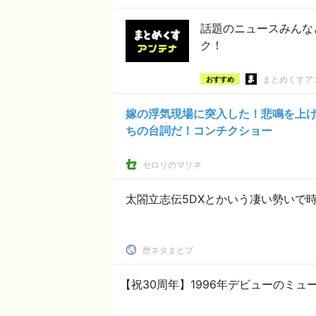
話題のニュースみんな
ク！
まとめくすア
おすすめ
嫁の浮気現場に突入した！悲鳴を上
ちの台詞だ！コンチクショー
セロリのマリネ
太閤立志伝5DXとかいう凄い勢いで
歴ネタまとブ
【祝30周年】1996年デビューのミ