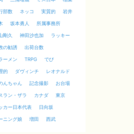
行部数
ネッコ
実質的
岩井
木
坂本勇人
所属事務所
山剛久
神田沙也加
ラッキー
教の勧誘
出荷台数
ラーメン
TRPG
でび
理的
ダヴィンチ
レオナルド
のんちゃん
記念撮影
お台場
スラン・ザラ
カナダ
東京
ッカー日本代表
日向坂
ーニング娘
増田
西武