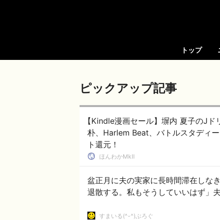
トップ
ピックアップ記事
【Kindle漫画セール】塀内 夏子の
朴、Harlem Beat、バトルスタ
ト還元！
ほんわかMkⅡ
盆正月に夫の実家に長時間滞在しな
退散する。私もそうしていいはず」
すまいる(^-^)ぶろぐ