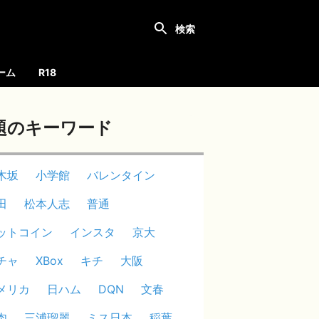
ーム
R18
題のキーワード
木坂
小学館
バレンタイン
田
松本人志
普通
ットコイン
インスタ
京大
チャ
XBox
キチ
大阪
メリカ
日ハム
DQN
文春
肉
三浦瑠麗
ミス日本
稲葉