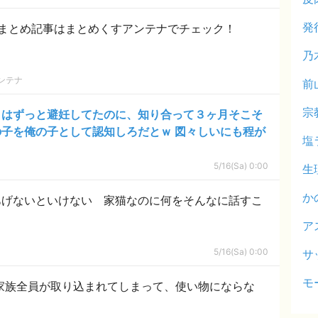
発
まとめ記事はまとめくすアンテナでチェック！
乃
ンテナ
前
宗
とはずっと避妊してたのに、知り合って３ヶ月そこそ
子を俺の子として認知しろだとｗ 図々しいにも程が
塩
5/16(Sa) 0:00
生
か
あげないといけない 家猫なのに何をそんなに話すこ
ア
5/16(Sa) 0:00
サ
モ