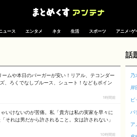
ニュース
エンタメ
ネタ
生活
スポーツ
アニメ･ゲ
話
Jドリームや本日のバーガーが安い！リアル、テコンダー
乃
ディーズ、ろくでなしブルース、シュート！などもポイン
岸
1時間前
ビ
バ
きゃいけないのが苦痛。私「貴方は私の実家を早々に
夫「それは男だから許されること。女は許されない」
ア
10時間前
皮