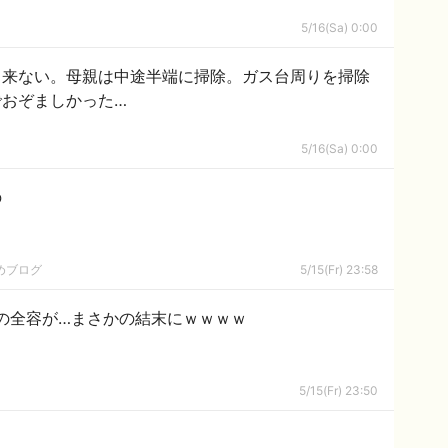
5/16(Sa) 0:00
出来ない。母親は中途半端に掃除。ガス台周りを掃除
おぞましかった…
5/16(Sa) 0:00
の
めブログ
5/15(Fr) 23:58
の全容が…まさかの結末にｗｗｗｗ
5/15(Fr) 23:50