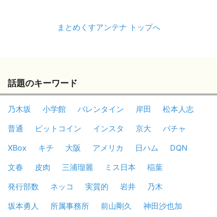
まとめくすアンテナ トップへ
話題のキーワード
乃木坂
小学館
バレンタイン
岸田
松本人志
普通
ビットコイン
インスタ
京大
バチャ
XBox
キチ
大阪
アメリカ
日ハム
DQN
文春
皮肉
三浦瑠麗
ミス日本
稲葉
発行部数
ネッコ
実質的
岩井
乃木
坂本勇人
所属事務所
前山剛久
神田沙也加