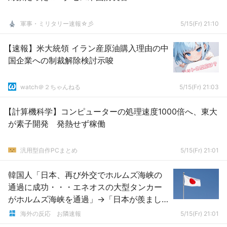
軍事・ミリタリー速報☆彡
5/15(Fr) 21:10
【速報】米大統領 イラン産原油購入理由の中
国企業への制裁解除検討示唆
watch＠２ちゃんねる
5/15(Fr) 21:03
【計算機科学】コンピューターの処理速度1000倍へ、東大
が素子開発 発熱せず稼働
汎用型自作PCまとめ
5/15(Fr) 21:01
韓国人「日本、再び外交でホルムズ海峡の
通過に成功・・・エネオスの大型タンカー
がホルムズ海峡を通過」→「日本が羨まし
い・・・」「で、韓国の船は？」「日本は
海外の反応 お隣速報
5/15(Fr) 21:01
どんなロビーをしたんだ」