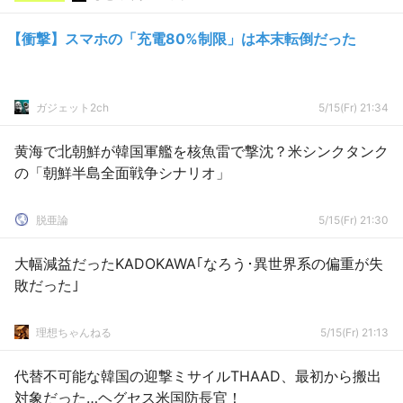
【衝撃】スマホの「充電80%制限」は本末転倒だった
ガジェット2ch
5/15(Fr) 21:34
黄海で北朝鮮が韓国軍艦を核魚雷で撃沈？米シンクタンク
の「朝鮮半島全面戦争シナリオ」
脱亜論
5/15(Fr) 21:30
大幅減益だったKADOKAWA｢なろう･異世界系の偏重が失
敗だった｣
理想ちゃんねる
5/15(Fr) 21:13
代替不可能な韓国の迎撃ミサイルTHAAD、最初から搬出
対象だった…ヘグセス米国防長官！