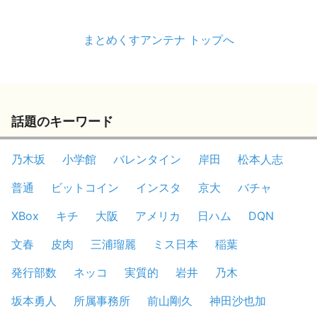
まとめくすアンテナ トップへ
話題のキーワード
乃木坂
小学館
バレンタイン
岸田
松本人志
普通
ビットコイン
インスタ
京大
バチャ
XBox
キチ
大阪
アメリカ
日ハム
DQN
文春
皮肉
三浦瑠麗
ミス日本
稲葉
発行部数
ネッコ
実質的
岩井
乃木
坂本勇人
所属事務所
前山剛久
神田沙也加