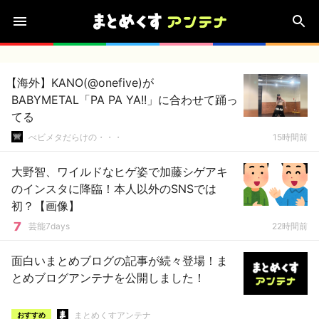
【海外】KANO(@onefive)が
BABYMETAL「PA PA YA!!」に合わせて踊っ
てる
べビメタだらけの・・・
15時間前
大野智、ワイルドなヒゲ姿で加藤シゲアキ
のインスタに降臨！本人以外のSNSでは
初？【画像】
芸能7days
22時間前
面白いまとめブログの記事が続々登場！ま
とめブログアンテナを公開しました！
まとめくすアンテナ
おすすめ