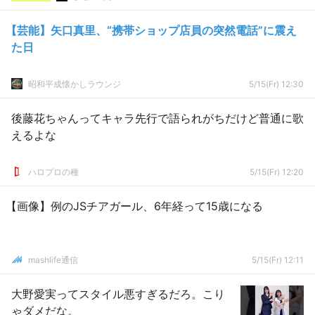
【芸能】矢口真里、“携帯ショップ店員の突然電話”に震え
た日
昭和平成懐かしラウンジ
5/15(Fr) 12:30
後藤花ちゃんってキャラ先行で語られがちだけど普通に歌
えるよな
ハロプロの種
5/15(Fr) 12:20
【画像】例のJSチアガール、6年経って15歳になる
mashlife通信
5/15(Fr) 12:11
大野愛実ってスタイル悪すぎるだろ。こり
ゃダメだな。