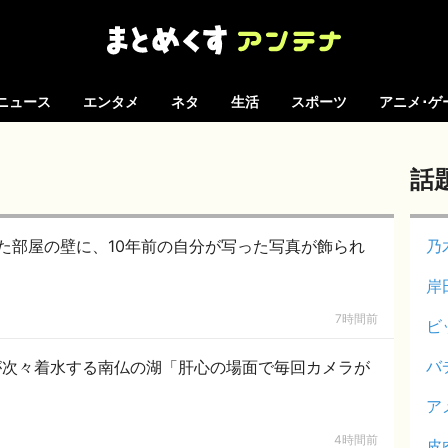
ニュース
エンタメ
ネタ
生活
スポーツ
アニメ･ゲ
話
た部屋の壁に、10年前の自分が写った写真が飾られ
乃
岸
7時間前
ビ
バ
が次々着水する南仏の湖「肝心の場面で毎回カメラが
ア
4時間前
皮