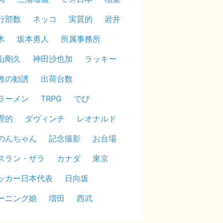
行部数
ネッコ
実質的
岩井
木
坂本勇人
所属事務所
山剛久
神田沙也加
ラッキー
教の勧誘
出荷台数
ラーメン
TRPG
でび
理的
ダヴィンチ
レオナルド
のんちゃん
記念撮影
お台場
スラン・ザラ
カナダ
東京
ッカー日本代表
日向坂
ーニング娘
増田
西武