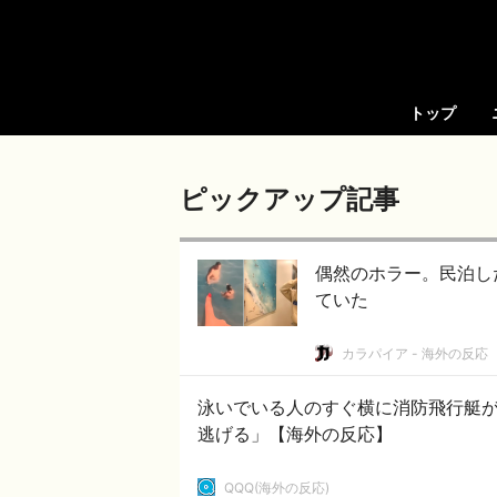
トップ
ピックアップ記事
偶然のホラー。民泊し
ていた
カラパイア - 海外の反応
泳いでいる人のすぐ横に消防飛行艇
逃げる」【海外の反応】
QQQ(海外の反応)