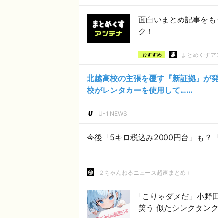
面白いまとめ記事をも
ク！
まとめくすア
おすすめ
北越高校の主張を覆す『新証拠』が
校がレンタカーを使用して……
U-1 NEWS
今後「5キロ税込み2000円台」も？
２ちゃんねるニュース超速まとめ＋
「こりゃダメだ」小野
笑う 似たシンクタン