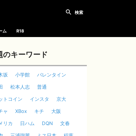
ーム
R18
題のキーワード
木坂
小学館
バレンタイン
田
松本人志
普通
ットコイン
インスタ
京大
チャ
XBox
キチ
大阪
メリカ
日ハム
DQN
文春
肉
三浦瑠麗
ミス日本
稲葉