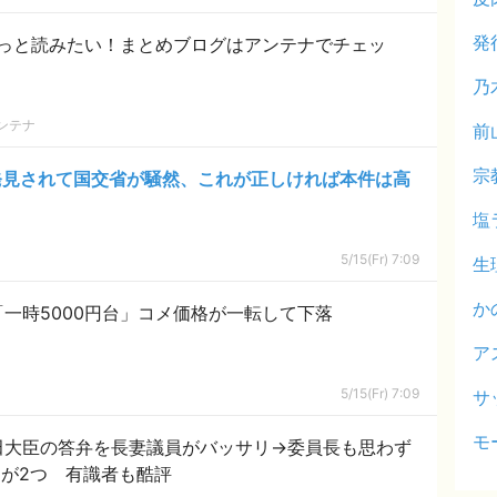
発
っと読みたい！まとめブログはアンテナでチェッ
乃
ンテナ
前
宗
発見されて国交省が騒然、これが正しければ本件は高
塩
5/15(Fr) 7:09
生
か
「一時5000円台」コメ価格が一転して下落
ア
5/15(Fr) 7:09
サ
モ
田大臣の答弁を長妻議員がバッサリ→委員長も思わず
クが2つ 有識者も酷評